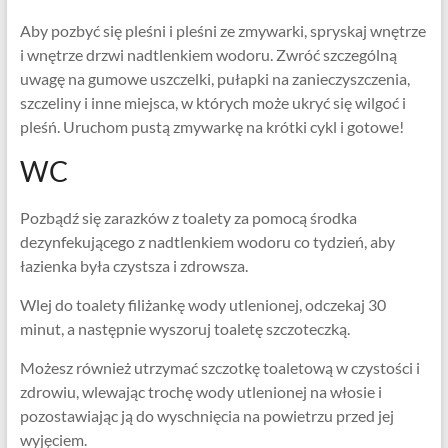
Aby pozbyć się pleśni i pleśni ze zmywarki, spryskaj wnętrze
i wnętrze drzwi nadtlenkiem wodoru. Zwróć szczególną
uwagę na gumowe uszczelki, pułapki na zanieczyszczenia,
szczeliny i inne miejsca, w których może ukryć się wilgoć i
pleśń. Uruchom pustą zmywarkę na krótki cykl i gotowe!
WC
Pozbądź się zarazków z toalety za pomocą środka
dezynfekującego z nadtlenkiem wodoru co tydzień, aby
łazienka była czystsza i zdrowsza.
Wlej do toalety filiżankę wody utlenionej, odczekaj 30
minut, a następnie wyszoruj toaletę szczoteczką.
Możesz również utrzymać szczotkę toaletową w czystości i
zdrowiu, wlewając trochę wody utlenionej na włosie i
pozostawiając ją do wyschnięcia na powietrzu przed jej
wyjęciem.