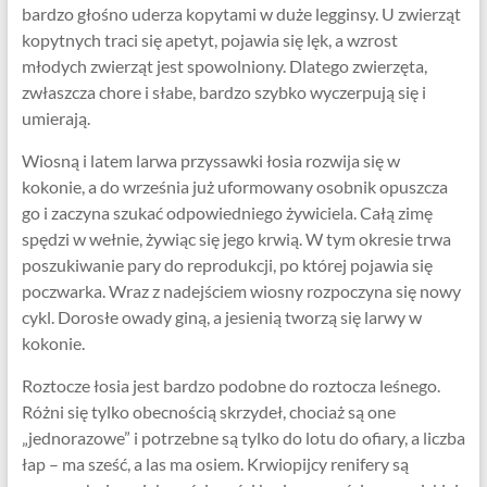
bardzo głośno uderza kopytami w duże legginsy. U zwierząt
kopytnych traci się apetyt, pojawia się lęk, a wzrost
młodych zwierząt jest spowolniony. Dlatego zwierzęta,
zwłaszcza chore i słabe, bardzo szybko wyczerpują się i
umierają.
Wiosną i latem larwa przyssawki łosia rozwija się w
kokonie, a do września już uformowany osobnik opuszcza
go i zaczyna szukać odpowiedniego żywiciela. Całą zimę
spędzi w wełnie, żywiąc się jego krwią. W tym okresie trwa
poszukiwanie pary do reprodukcji, po której pojawia się
poczwarka. Wraz z nadejściem wiosny rozpoczyna się nowy
cykl. Dorosłe owady giną, a jesienią tworzą się larwy w
kokonie.
Roztocze łosia jest bardzo podobne do roztocza leśnego.
Różni się tylko obecnością skrzydeł, chociaż są one
„jednorazowe” i potrzebne są tylko do lotu do ofiary, a liczba
łap – ma sześć, a las ma osiem. Krwiopijcy renifery są