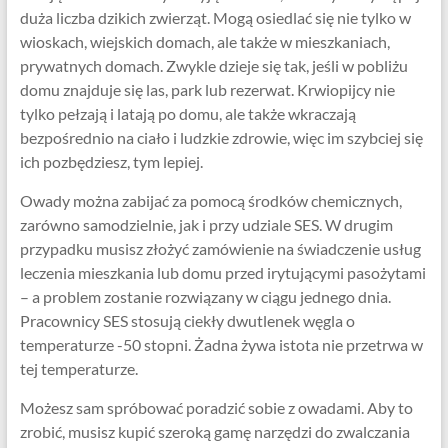
duża liczba dzikich zwierząt. Mogą osiedlać się nie tylko w
wioskach, wiejskich domach, ale także w mieszkaniach,
prywatnych domach. Zwykle dzieje się tak, jeśli w pobliżu
domu znajduje się las, park lub rezerwat. Krwiopijcy nie
tylko pełzają i latają po domu, ale także wkraczają
bezpośrednio na ciało i ludzkie zdrowie, więc im szybciej się
ich pozbędziesz, tym lepiej.
Owady można zabijać za pomocą środków chemicznych,
zarówno samodzielnie, jak i przy udziale SES. W drugim
przypadku musisz złożyć zamówienie na świadczenie usług
leczenia mieszkania lub domu przed irytującymi pasożytami
– a problem zostanie rozwiązany w ciągu jednego dnia.
Pracownicy SES stosują ciekły dwutlenek węgla o
temperaturze -50 stopni. Żadna żywa istota nie przetrwa w
tej temperaturze.
Możesz sam spróbować poradzić sobie z owadami. Aby to
zrobić, musisz kupić szeroką gamę narzędzi do zwalczania