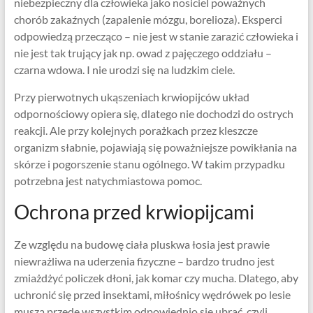
niebezpieczny dla człowieka jako nosiciel poważnych
chorób zakaźnych (zapalenie mózgu, borelioza). Eksperci
odpowiedzą przecząco – nie jest w stanie zarazić człowieka i
nie jest tak trujący jak np. owad z pajęczego oddziału –
czarna wdowa. I nie urodzi się na ludzkim ciele.
Przy pierwotnych ukąszeniach krwiopijców układ
odpornościowy opiera się, dlatego nie dochodzi do ostrych
reakcji. Ale przy kolejnych porażkach przez kleszcze
organizm słabnie, pojawiają się poważniejsze powikłania na
skórze i pogorszenie stanu ogólnego. W takim przypadku
potrzebna jest natychmiastowa pomoc.
Ochrona przed krwiopijcami
Ze względu na budowę ciała pluskwa łosia jest prawie
niewrażliwa na uderzenia fizyczne – bardzo trudno jest
zmiażdżyć policzek dłoni, jak komar czy mucha. Dlatego, aby
uchronić się przed insektami, miłośnicy wędrówek po lesie
muszą przede wszystkim odpowiednio się ubrać, czyli