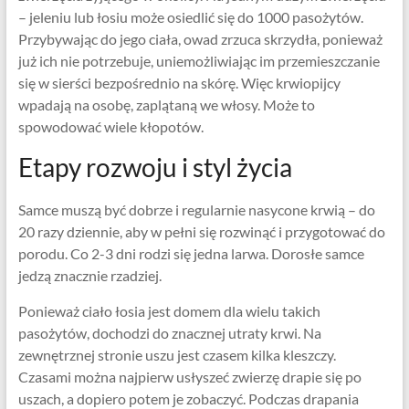
– jeleniu lub łosiu może osiedlić się do 1000 pasożytów.
Przybywając do jego ciała, owad zrzuca skrzydła, ponieważ
już ich nie potrzebuje, uniemożliwiając im przemieszczanie
się w sierści bezpośrednio na skórę. Więc krwiopijcy
wpadają na osobę, zaplątaną we włosy. Może to
spowodować wiele kłopotów.
Etapy rozwoju i styl życia
Samce muszą być dobrze i regularnie nasycone krwią – do
20 razy dziennie, aby w pełni się rozwinąć i przygotować do
porodu. Co 2-3 dni rodzi się jedna larwa. Dorosłe samce
jedzą znacznie rzadziej.
Ponieważ ciało łosia jest domem dla wielu takich
pasożytów, dochodzi do znacznej utraty krwi. Na
zewnętrznej stronie uszu jest czasem kilka kleszczy.
Czasami można najpierw usłyszeć zwierzę drapie się po
uszach, a dopiero potem je zobaczyć. Podczas drapania