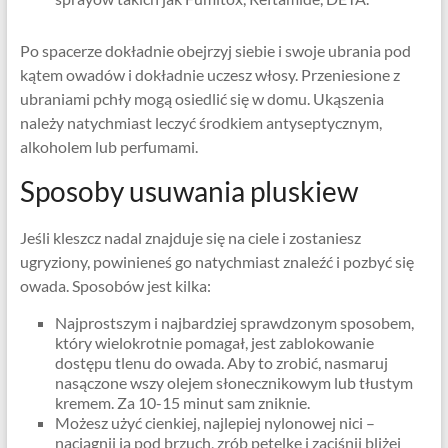
Po spacerze dokładnie obejrzyj siebie i swoje ubrania pod
kątem owadów i dokładnie uczesz włosy. Przeniesione z
ubraniami pchły mogą osiedlić się w domu. Ukąszenia
należy natychmiast leczyć środkiem antyseptycznym,
alkoholem lub perfumami.
Sposoby usuwania pluskiew
Jeśli kleszcz nadal znajduje się na ciele i zostaniesz
ugryziony, powinieneś go natychmiast znaleźć i pozbyć się
owada. Sposobów jest kilka:
Najprostszym i najbardziej sprawdzonym sposobem,
który wielokrotnie pomagał, jest zablokowanie
dostępu tlenu do owada. Aby to zrobić, nasmaruj
nasączone wszy olejem słonecznikowym lub tłustym
kremem. Za 10-15 minut sam zniknie.
Możesz użyć cienkiej, najlepiej nylonowej nici –
naciągnij ją pod brzuch, zrób pętelkę i zaciśnij bliżej