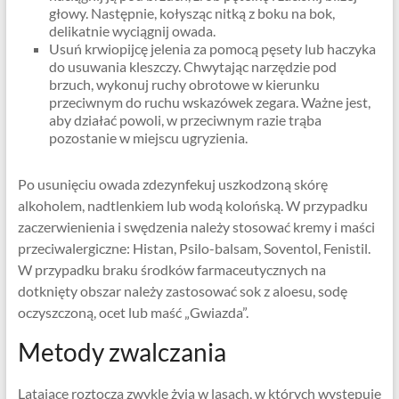
głowy. Następnie, kołysząc nitką z boku na bok,
delikatnie wyciągnij owada.
Usuń krwiopijcę jelenia za pomocą pęsety lub haczyka
do usuwania kleszczy. Chwytając narzędzie pod
brzuch, wykonuj ruchy obrotowe w kierunku
przeciwnym do ruchu wskazówek zegara. Ważne jest,
aby działać powoli, w przeciwnym razie trąba
pozostanie w miejscu ugryzienia.
Po usunięciu owada zdezynfekuj uszkodzoną skórę
alkoholem, nadtlenkiem lub wodą kolońską. W przypadku
zaczerwienienia i swędzenia należy stosować kremy i maści
przeciwalergiczne: Histan, Psilo-balsam, Soventol, Fenistil.
W przypadku braku środków farmaceutycznych na
dotknięty obszar należy zastosować sok z aloesu, sodę
oczyszczoną, ocet lub maść „Gwiazda”.
Metody zwalczania
Latające roztocza zwykle żyją w lasach, w których występuje