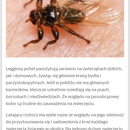
Legginsy pcheł pasożytują zarówno na zwierzętach dzikich,
jak i domowych, żywiąc się głównie krwią bydła i
parzystokopytnych. Jeśli w pobliżu nie ma głównych
karmników, kleszcze sohatinie osiedlają się na psach,
borsukach i niedźwiedziach. Ze względu na jasnobrązowy
kolor są trudne do zauważenia na zwierzęciu.
Latający roztocz ma wiele nazw ze względu na jego zdolność
do przystosowania się i zadowolenia z krwi każdego
zwierzęcia żyjącego w okolicy. Na jednym dużym zwierzęciu