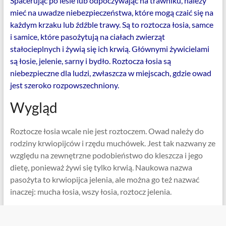
Spacerując po lesie lub odpoczywając na trawniku, należy
mieć na uwadze niebezpieczeństwa, które mogą czaić się na
każdym krzaku lub źdźble trawy. Są to roztocza łosia, samce
i samice, które pasożytują na ciałach zwierząt
stałocieplnych i żywią się ich krwią. Głównymi żywicielami
są łosie, jelenie, sarny i bydło. Roztocza łosia są
niebezpieczne dla ludzi, zwłaszcza w miejscach, gdzie owad
jest szeroko rozpowszechniony.
Wygląd
Roztocze łosia wcale nie jest roztoczem. Owad należy do
rodziny krwiopijców i rzędu muchówek. Jest tak nazwany ze
względu na zewnętrzne podobieństwo do kleszcza i jego
dietę, ponieważ żywi się tylko krwią. Naukowa nazwa
pasożyta to krwiopijca jelenia, ale można go też nazwać
inaczej: mucha łosia, wszy łosia, roztocz jelenia.