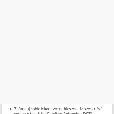
Zafunduj sobie lekarstwo na kleszcze. Możesz użyć
sprayów takich jak Fumitox, Reftamide, DETA.