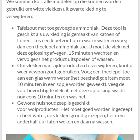
We sommen kort alle middelen op die kunnen worden
gebruikt om witte vlekken uit zwarte kleding te
verwijderen:
Tafelzout met toegevoegde ammoniak . Deze tool is
geschikt als uw kleding is gemaakt van katoen of
linnen . Los een lepel zout op in warm water en voeg
dan een theelepel ammoniak toe. U moet de vlek met
deze oplossing afvegen, 15 minuten wachten en
vervolgens het product uitspoelen of wassen.
Om vlekken van zijdeproducten te verwijderen, kunt u
weer gewoon zout gebruiken. Voeg een theelepel toe
aan een glas warm water (het beschadigde item moet
10 minuten in een sopje worden geweekt), veeg de
voorbevochtigde vlek af met deze oplossing, wacht
nog eens 10 minuten en was het.
Gewone huishoudzeep is geschikt
voor wolproducten . Het moet goed worden ingezeept
in heet water, de vlekken grondig inzepen, het item
anderhalf uur laten weken en daarna wassen.