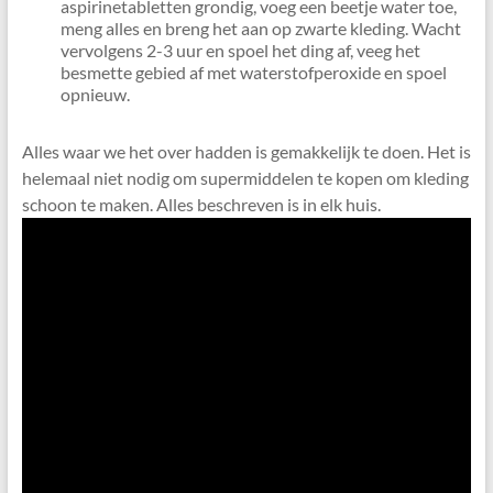
aspirinetabletten grondig, voeg een beetje water toe,
meng alles en breng het aan op zwarte kleding. Wacht
vervolgens 2-3 uur en spoel het ding af, veeg het
besmette gebied af met waterstofperoxide en spoel
opnieuw.
Alles waar we het over hadden is gemakkelijk te doen. Het is
helemaal niet nodig om supermiddelen te kopen om kleding
schoon te maken. Alles beschreven is in elk huis.