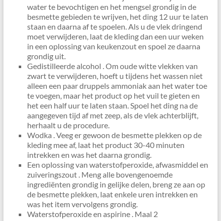
water te bevochtigen en het mengsel grondig in de
besmette gebieden te wrijven, het ding 12 uur te laten
staan ​​en daarna af te spoelen. Als u de vlek dringend
moet verwijderen, laat de kleding dan een uur weken
in een oplossing van keukenzout en spoel ze daarna
grondig uit.
Gedistilleerde alcohol . Om oude witte vlekken van
zwart te verwijderen, hoeft u tijdens het wassen niet
alleen een paar druppels ammoniak aan het water toe
te voegen, maar het product op het vuil te gieten en
het een half uur te laten staan. Spoel het ding na de
aangegeven tijd af met zeep, als de vlek achterblijft,
herhaalt u de procedure.
Wodka . Veeg er gewoon de besmette plekken op de
kleding mee af, laat het product 30-40 minuten
intrekken en was het daarna grondig.
Een oplossing van waterstofperoxide, afwasmiddel en
zuiveringszout . Meng alle bovengenoemde
ingrediënten grondig in gelijke delen, breng ze aan op
de besmette plekken, laat enkele uren intrekken en
was het item vervolgens grondig.
Waterstofperoxide en aspirine . Maal 2