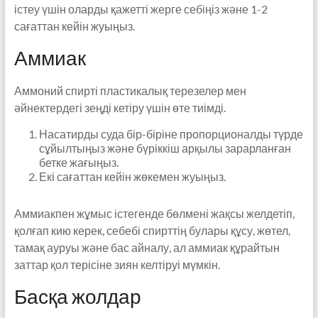
істеу үшін оларды қажетті жерге себіңіз және 1-2
сағаттан кейін жуыңыз.
Аммиак
Аммоний спирті пластикалық терезелер мен
әйнектердегі зеңді кетіру үшін өте тиімді.
Насатирды суда бір-біріне пропорционалды түрде
сұйылтыңыз және бүріккіш арқылы зарарланған
бетке жағыңыз.
Екі сағаттан кейін жөкемен жуыңыз.
Аммиакпен жұмыс істегенде бөлмені жақсы желдетіп,
қолғап кию керек, себебі спирттің булары құсу, жөтел,
тамақ ауруы және бас айналу, ал аммиак құрайтын
заттар қол терісіне зиян келтіруі мүмкін.
Басқа жолдар