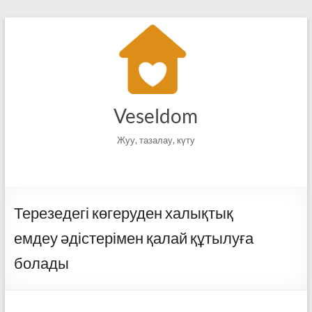
Skip
to
content
Veseldom
Жуу, тазалау, күту
Терезедегі көгеруден халықтық
емдеу әдістерімен қалай құтылуға
болады