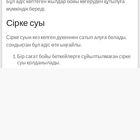
Бұл әдіс көптеген жылдар бойы көгеруден құтылуға
мүмкіндік береді.
Сірке суы
Сірке суын кез келген дүкеннен сатып алуға болады,
сондықтан бұл әдіс өте ыңғайлы.
Бір сағат бойы беткейлерге сұйылтылмаған сірке
суы қолданылады.