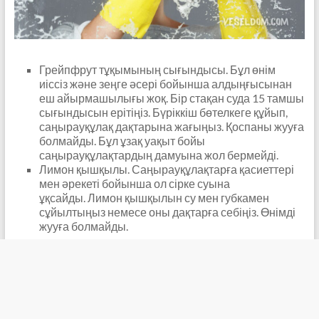
Грейпфрут тұқымының сығындысы. Бұл өнім
иіссіз және зеңге әсері бойынша алдыңғысынан
еш айырмашылығы жоқ. Бір стақан суда 15 тамшы
сығындысын ерітіңіз. Бүріккіш бөтелкеге ​​құйып,
саңырауқұлақ дақтарына жағыңыз. Қоспаны жууға
болмайды. Бұл ұзақ уақыт бойы
саңырауқұлақтардың дамуына жол бермейді.
Лимон қышқылы. Саңырауқұлақтарға қасиеттері
мен әрекеті бойынша ол сірке суына
ұқсайды. Лимон қышқылын су мен губкамен
сұйылтыңыз немесе оны дақтарға себіңіз. Өнімді
жууға болмайды.