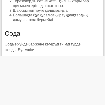
Терезелердің бетіне қатты қылшықтары бар
щеткамен ерітіндіні жағыңыз.
Шаюсыз кептіруге қалдырыңыз.
Болашақта бұл құрал саңырауқұлақтардың
дамуына жол бермейді.
Сода
Сода әр үйде бар және көгеруді тиімді түрде
жояды. Бұл үшін: