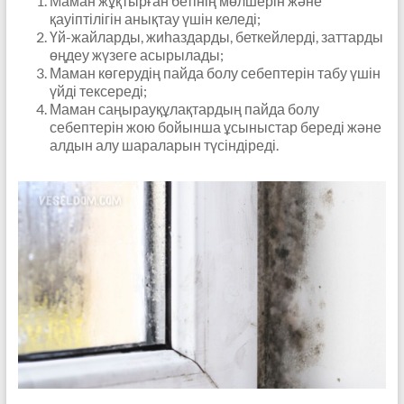
Маман жұқтырған бетінің мөлшерін және
қауіптілігін анықтау үшін келеді;
Үй-жайларды, жиһаздарды, беткейлерді, заттарды
өңдеу жүзеге асырылады;
Маман көгерудің пайда болу себептерін табу үшін
үйді тексереді;
Маман саңырауқұлақтардың пайда болу
себептерін жою бойынша ұсыныстар береді және
алдын алу шараларын түсіндіреді.