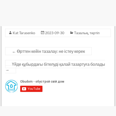
Kat Tarasenko
2023-09-30
Тазалық, тәртіп
←
Өрттен кейін тазалау: не істеу керек
Үйде құбырдағы бітелуді қалай тазартуға болады
→