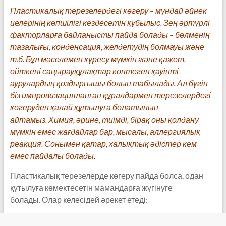
Пластикалық терезелердегі көгеру – мұндай әйнек
иелерінің көпшілігі кездесетін құбылыс. Зең әртүрлі
факторларға байланысты пайда болады – бөлменің
тазалығы, конденсация, желдетудің болмауы және
т.б. Бұл мәселемен күресу мүмкін және қажет,
өйткені саңырауқұлақтар көптеген қауіпті
аурулардың қоздырғышы болып табылады. Ал бүгін
біз импровизацияланған құралдармен терезелердегі
көгеруден қалай құтылуға болатынын
айтамыз. Химия, әрине, тиімді, бірақ оны қолдану
мүмкін емес жағдайлар бар, мысалы, аллергиялық
реакция. Сонымен қатар, халықтық әдістер кем
емес пайдалы болады.
Пластикалық терезелерде көгеру пайда болса, одан
құтылуға көмектесетін мамандарға жүгінуге
болады. Олар келесідей әрекет етеді: