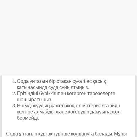
Сода ұнтағын бір стақан суға 1 ас қасық
қатынасында суда сұйылтыңыз.
Ерітіндіні бүріккішпен көгерген терезелерге
шашыратыңыз.
Өнімді жуудың қажеті жоқ, ол материалға зиян
келтіре алмайды және көгерудің дамуына жол
бермейді.
Сода ұнтағын құрғақ түрінде қолдануға болады. Мұны