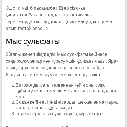
Әдіс тиімді, бірақ қымбат. Егер сіз оған
қанағаттанбасаңыз, онда сіз пластикалық
терезелердегі көгеруді халықтық емдеу әдістерімен
алып тастай аласыз.
Мыс сульфаты
Жалпы және тиімді әдіс. Мыс сульфаты көбінесе
саңырауқұлақтармен күресу үшін қолданылады, бірақ
оның коррозиялық қасиеттері пластиктің пайда
болуына әсер етуі мүмкін екенін ескеру қажет.
Витриолды сатып алғаннан кейін оны суда
сұйылту керек, ол үшін металл ыдысты қолданған
жөн.
Содан кейін ерітіндіні зардап шеккен аймақтарға
жағып, оларды құрғатыңыз.
Терезелерді таза сумен жуып, құрғатыңыз.