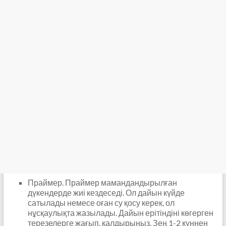
Праймер. Праймер мамандандырылған
дүкендерде жиі кездеседі. Ол дайын күйде
сатылады немесе оған су қосу керек, ол
нұсқаулықта жазылады. Дайын ерітіндіні көгерген
терезелерге жағып, қалдырыңыз. Зең 1-2 күннен