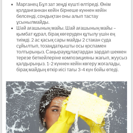
Марганец Бұл зат зеңді күшті өлтіреді. Өнім
қолданғаннан кейін бірнеше күннен кейін
белсенді, сондықтан оны алып тастау
ұсынылмайды.
Шәй ағашының майы. Шай ағашының майы –
қымбат құрал, бірақ көгеруден құтылу үшін ең
тиімді. 2 ас қасық сары майды 2 стакан суда
сұйылтып, тозаңдатқышты осы қоспамен
толтырыңыз. Саңырауқұлақтардан зардап шеккен
терезе беткейлеріне композицияны жағып, жуусыз
қалдырыңыз. 1-2 күннен кейін көгеру жоғалады,
бірақ майдың өткір иісі тағы 3-4 күн бойы өтеді.