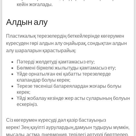
кейін жоғалады.
Алдын алу
Пластикалық терезелердің беткейлерінде көгерумен
күресуден гөрі алдын алу оңайырақ, сондықтан алдын
алу шараларын қарастырайық:
Пәтерді желдетуді қамтамасыз ету;
Бөлмені біркелкі жылытуды қамтамасыз ету;
Үйде орнатылған екі қабатты терезелерде
клапандар болуы керек;
Терезе төсеніші батареялардан жоғары болуы
керек;
Үйді жобалау кезінде жер асты суларының болуын
ескеріңіз.
Сіз көгерумен күресуді дәл қазір бастауыңыз
керек! Зең қауіпті аурулардың дамуын тудыруы мүмкін,
мысалы, астма, пневмония, терідегі әртүрлі бөртпелер,