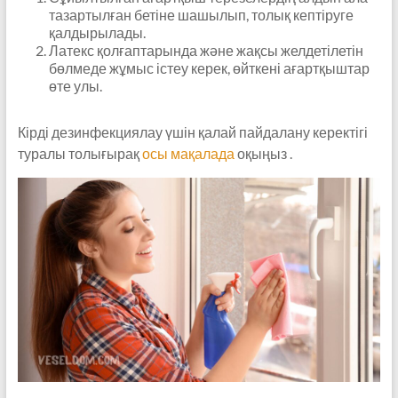
тазартылған бетіне шашылып, толық кептіруге
қалдырылады.
Латекс қолғаптарында және жақсы желдетілетін
бөлмеде жұмыс істеу керек, өйткені ағартқыштар
өте улы.
Кірді дезинфекциялау үшін қалай пайдалану керектігі
туралы толығырақ
осы мақалада
оқыңыз .