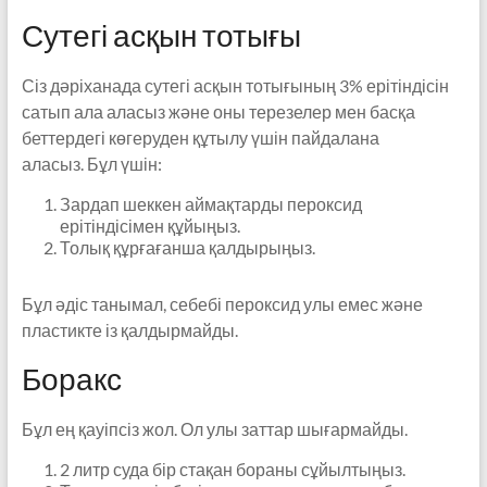
Сутегі асқын тотығы
Сіз дәріханада сутегі асқын тотығының 3% ерітіндісін
сатып ала аласыз және оны терезелер мен басқа
беттердегі көгеруден құтылу үшін пайдалана
аласыз. Бұл үшін:
Зардап шеккен аймақтарды пероксид
ерітіндісімен құйыңыз.
Толық құрғағанша қалдырыңыз.
Бұл әдіс танымал, себебі пероксид улы емес және
пластикте із қалдырмайды.
Боракс
Бұл ең қауіпсіз жол. Ол улы заттар шығармайды.
2 литр суда бір стақан бораны сұйылтыңыз.