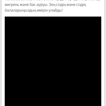
мигрень және бас ауруы. Зең сіздің және сіздің
балаларыңыздың өмірін улайды!