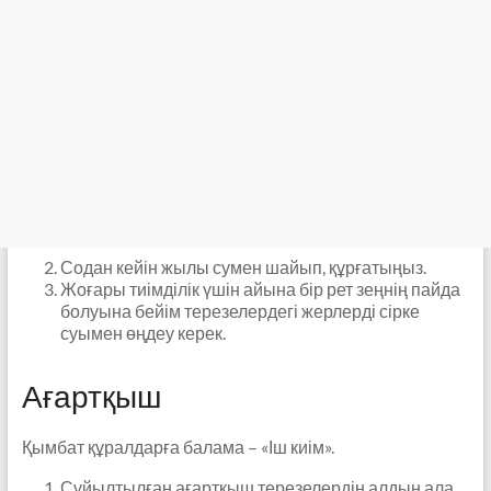
Содан кейін жылы сумен шайып, құрғатыңыз.
Жоғары тиімділік үшін айына бір рет зеңнің пайда
болуына бейім терезелердегі жерлерді сірке
суымен өңдеу керек.
Ағартқыш
Қымбат құралдарға балама – «Іш киім».
Сұйылтылған ағартқыш терезелердің алдын ала