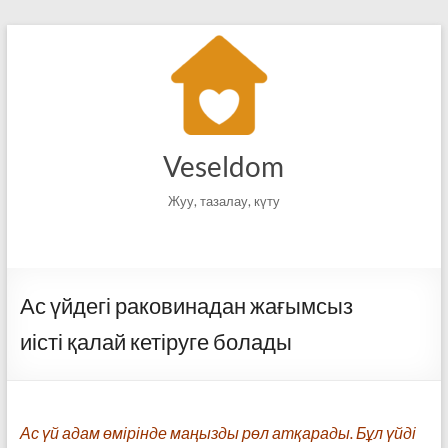
Skip
to
content
Veseldom
Жуу, тазалау, күту
Ас үйдегі раковинадан жағымсыз
иісті қалай кетіруге болады
Ас үй адам өмірінде маңызды рөл атқарады. Бұл үйді