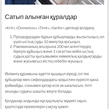
Сатып алынған құралдар
«Krit», «Domestos», «Tiret», «Sanfor» дегенді қолдану.
Процедурадан бұрын құбырларды жылытыңыз, ол
үшін ыстық суды 10 минутқа қосыңыз.
Раковинаның ағызуына 200 мл агенттердің
біреуін құйыңыз және 1 сағаттан кейін ыстық
судың қатты қысымымен химиялық қалдықтарды
және жағымсыз иістің себебін жуыңыз.
Өнімнің құрамына әдетте қышқыл кіреді, ол тек
құбырлар мен сифондардағы қоқыспен күресіп қана
қоймайды, сонымен қатар ескі әк шкаласын, тіпті
ағынды судағы шашты жеуге болады.
Қолданар алдында нұсқаулықты мұқият оқып,
қауіпсіздік ережелерін сақтау қажет.