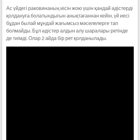
Ас үйдегі раковинаның иісін жою үшін қандай әдістерді
қолдануға болатындығын анықтағаннан кейін, үй иесі
бұдан былай мұндай жағымсыз мәселелерге тап
болмайды. Бұл әдістер алдын алу шаралары ретінде
де тиімді. Олар 2 айда бір рет қолданылады.