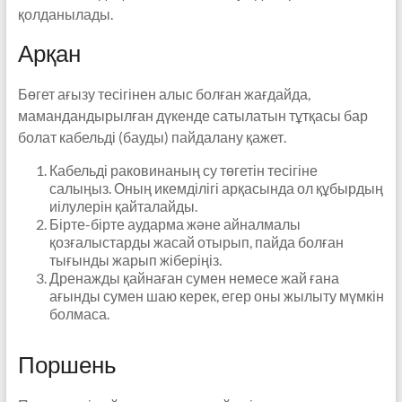
қолданылады.
Арқан
Бөгет ағызу тесігінен алыс болған жағдайда,
мамандандырылған дүкенде сатылатын тұтқасы бар
болат кабельді (бауды) пайдалану қажет.
Кабельді раковинаның су төгетін тесігіне
салыңыз. Оның икемділігі арқасында ол құбырдың
иілулерін қайталайды.
Бірте-бірте аударма және айналмалы
қозғалыстарды жасай отырып, пайда болған
тығынды жарып жіберіңіз.
Дренажды қайнаған сумен немесе жай ғана
ағынды сумен шаю керек, егер оны жылыту мүмкін
болмаса.
Поршень