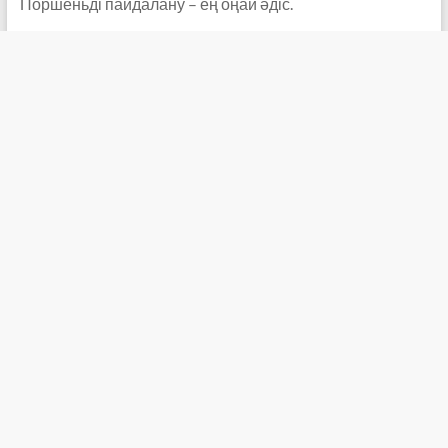
Поршеньді пайдалану – ең оңай әдіс.