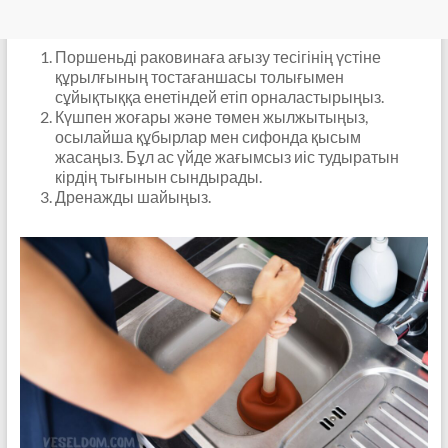
Поршеньді раковинаға ағызу тесігінің үстіне
құрылғының тостағаншасы толығымен
сұйықтыққа енетіндей етіп орналастырыңыз.
Күшпен жоғары және төмен жылжытыңыз,
осылайша құбырлар мен сифонда қысым
жасаңыз. Бұл ас үйде жағымсыз иіс тудыратын
кірдің тығынын сындырады.
Дренажды шайыңыз.