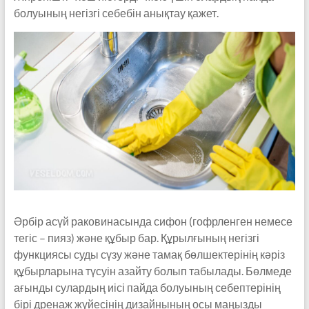
болуының негізгі себебін анықтау қажет.
Әрбір асүй раковинасында сифон (гофрленген немесе
тегіс – пияз) және құбыр бар. Құрылғының негізгі
функциясы суды сүзу және тамақ бөлшектерінің кәріз
құбырларына түсуін азайту болып табылады. Бөлмеде
ағынды сулардың иісі пайда болуының себептерінің
бірі дренаж жүйесінің дизайнының осы маңызды