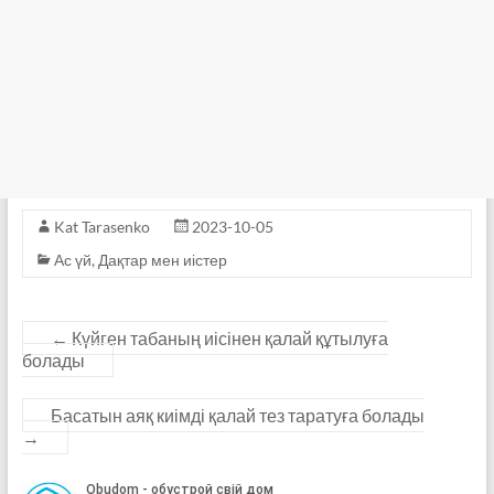
Kat Tarasenko
2023-10-05
Ас үй
,
Дақтар мен иістер
←
Күйген табаның иісінен қалай құтылуға
болады
Басатын аяқ киімді қалай тез таратуға болады
→