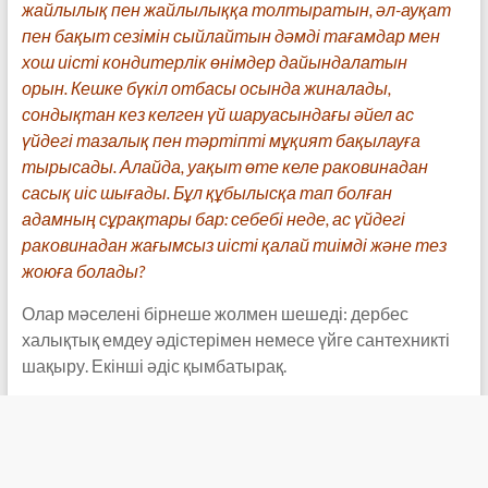
жайлылық пен жайлылыққа толтыратын, әл-ауқат
пен бақыт сезімін сыйлайтын дәмді тағамдар мен
хош иісті кондитерлік өнімдер дайындалатын
орын. Кешке бүкіл отбасы осында жиналады,
сондықтан кез келген үй шаруасындағы әйел ас
үйдегі тазалық пен тәртіпті мұқият бақылауға
тырысады. Алайда, уақыт өте келе раковинадан
сасық иіс шығады. Бұл құбылысқа тап болған
адамның сұрақтары бар: себебі неде, ас үйдегі
раковинадан жағымсыз иісті қалай тиімді және тез
жоюға болады?
Олар мәселені бірнеше жолмен шешеді: дербес
халықтық емдеу әдістерімен немесе үйге сантехникті
шақыру. Екінші әдіс қымбатырақ.