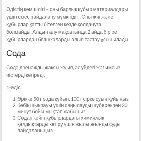
Әдістің кемшілігі – оны барлық құбыр материалдары
үшін емес пайдалану мүмкіндігі. Оны жиі және
құбырлар қатты бітелген кезде қолдануға
болмайды. Алдын алу мақсатында 2 айда бір рет
құбырлардан бляшкаларды алып тастау ұсынылады.
Сода
Сода дренажды жақсы жуып, ас үйдегі жағымсыз
иістерді кетіреді.
1-әдіс:
Өрікке 50 г сода құйып, 100 г сірке суын құйыңыз.
Көбік шықпауы үшін саңылауды шүберекпен 30
минут бойы мықтап жабыңыз.
Содан кейін құбырлардағы химиялық
қалдықтарды кетіру үшін жылы ағынды суды
пайдаланыңыз.