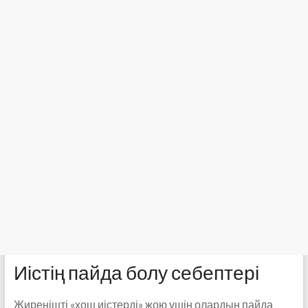
Иістің пайда болу себептері
Жиренішті «хош иістерді» жою үшін олардың пайда