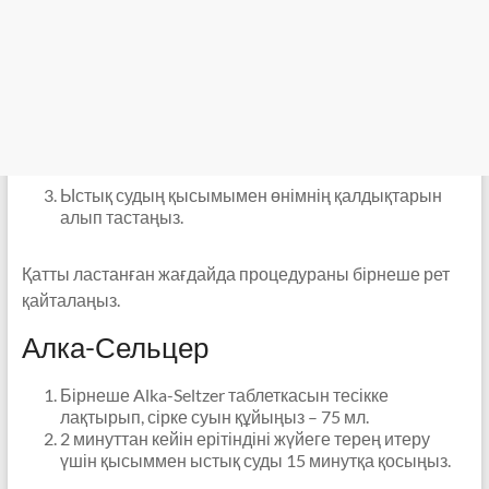
Ыстық судың қысымымен өнімнің қалдықтарын
алып тастаңыз.
Қатты ластанған жағдайда процедураны бірнеше рет
қайталаңыз.
Алка-Сельцер
Бірнеше Alka-Seltzer таблеткасын тесікке
лақтырып, сірке суын құйыңыз – 75 мл.
2 минуттан кейін ерітіндіні жүйеге терең итеру
үшін қысыммен ыстық суды 15 минутқа қосыңыз.