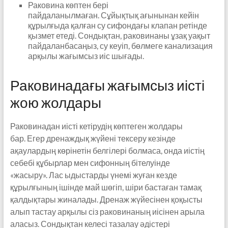
Раковина көптен бері
пайдаланылмаған. Сұйықтық ағынынан кейін
құрылғыда қалған су сифондағы клапан ретінде
қызмет етеді. Сондықтан, раковинаны ұзақ уақыт
пайдаланбасаңыз, су кеуіп, бөлмеге канализация
арқылы жағымсыз иіс шығады.
Раковинадағы жағымсыз иісті
жою жолдары
Раковинадан иісті кетірудің көптеген жолдары
бар. Егер дренаждық жүйені тексеру кезінде
ақаулардың көрінетін белгілері болмаса, онда иістің
себебі құбырлар мен сифонның бітелуінде
«жасыру». Лас ыдыстарды үнемі жуған кезде
құрылғының ішінде май шөгіп, шіри бастаған тамақ
қалдықтары жиналады. Дренаж жүйесінен қоқысты
алып тастау арқылы сіз раковинаның иісінен арыла
аласыз. Сондықтан келесі тазалау әдістері