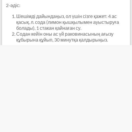
2-әдіс:
Шешімді дайындаңыз, ол үшін сізге қажет: 4 ас
қасық. л. сода (лимон қышқылымен ауыстыруға
болады), 1 стакан қайнаған су.
Содан кейін оны ас үй раковинасының ағызу
құбырына құйып, 30 минутқа қалдырыңыз.