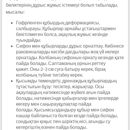
бөліктерінің дұрыс жұмыс істемеуі болып табылады,
мысалы:
Гофрленген құбырдың деформациясы,
салбырауы. Құбырлар арнайы ұстағыштармен
бекітілмеген болса, ақаулық жұмыс кезінде
туындайды.
Сифон мен құбырларды дұрыс орнатпау. Көбінесе
раковиналарды кәсіби дағдылары жоқ үй иелері
орнатады. Колбаның сифонын орнату кезінде қате
пайда болады. Саптаманың орнын реттеу
қажет. Оны 2-3 см суға батыру керек, бірақ
колбаның түбіне тигізбеу керек.
Қысымды төмендету, дренаждық құбырлардың
тұтастығын бұзу: тесіктер, жарықтар. Осы
ақаулардың нәтижесінде жүйелі ағын пайда
болады, нәтижесінде қабырғалар мен іргелерде
көгеру мен саңырауқұлақтар пайда
болады. Қысымсыздандыру құбыр мен сифон
нашар байланыста болған кезде пайда болады,
сондықтан қоқыс пен шіріктің иісі, ағынды су
көтергіштің өзінен пайда болады.