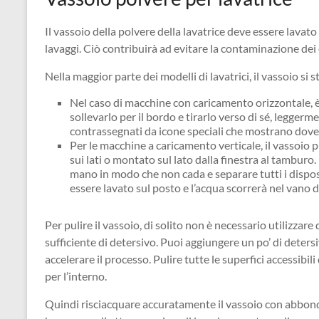
Il vassoio della polvere della lavatrice deve essere lavato
lavaggi. Ciò contribuirà ad evitare la contaminazione dei c
Nella maggior parte dei modelli di lavatrici, il vassoio si 
Nel caso di macchine con caricamento orizzontale, è
sollevarlo per il bordo e tirarlo verso di sé, leggerm
contrassegnati da icone speciali che mostrano dov
Per le macchine a caricamento verticale, il vassoio 
sui lati o montato sul lato dalla finestra al tamburo
mano in modo che non cada e separare tutti i disposi
essere lavato sul posto e l’acqua scorrerà nel vano de
Per pulire il vassoio, di solito non è necessario utilizzar
sufficiente di detersivo. Puoi aggiungere un po’ di deter
accelerare il processo. Pulire tutte le superfici accessibi
per l’interno.
Quindi risciacquare accuratamente il vassoio con abbond