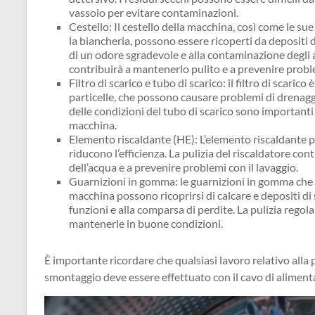
vassoio per evitare contaminazioni.
Cestello: Il cestello della macchina, così come le sue
la biancheria, possono essere ricoperti da depositi d
di un odore sgradevole e alla contaminazione degli art
contribuirà a mantenerlo pulito e a prevenire probl
Filtro di scarico e tubo di scarico: il filtro di scaric
particelle, che possono causare problemi di drenaggio 
delle condizioni del tubo di scarico sono importanti
macchina.
Elemento riscaldante (HE): L’elemento riscaldante può
riducono l’efficienza. La pulizia del riscaldatore con
dell’acqua e a prevenire problemi con il lavaggio.
Guarnizioni in gomma: le guarnizioni in gomma che g
macchina possono ricoprirsi di calcare e depositi di
funzioni e alla comparsa di perdite. La pulizia regol
mantenerle in buone condizioni.
È importante ricordare che qualsiasi lavoro relativo alla 
smontaggio deve essere effettuato con il cavo di aliment