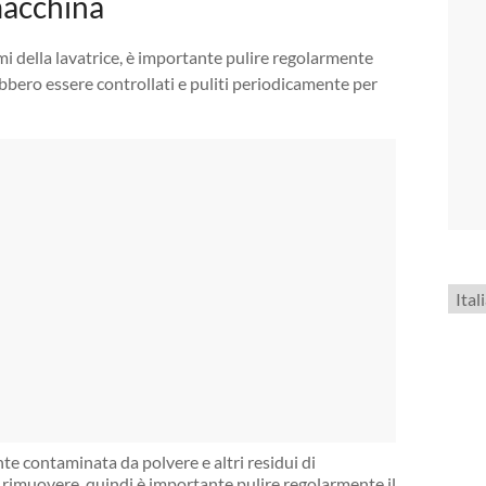
macchina
i della lavatrice, è importante pulire regolarmente
bero essere controllati e puliti periodicamente per
Scegl
una
lingu
te contaminata da polvere e altri residui di
da rimuovere, quindi è importante pulire regolarmente il