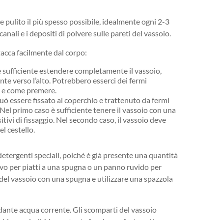
 e pulito il più spesso possibile, idealmente ogni 2-3
anali e i depositi di polvere sulle pareti del vassoio.
stacca facilmente dal corpo:
 sufficiente estendere completamente il vassoio,
ente verso l’alto. Potrebbero esserci dei fermi
e e come premere.
può essere fissato al coperchio e trattenuto da fermi
. Nel primo caso è sufficiente tenere il vassoio con una
tivi di fissaggio. Nel secondo caso, il vassoio deve
l cestello.
e detergenti speciali, poiché è già presente una quantità
sivo per piatti a una spugna o un panno ruvido per
li del vassoio con una spugna e utilizzare una spazzola
ante acqua corrente. Gli scomparti del vassoio