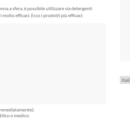
nna a sfera, è possibile utilizzare sia detergenti
molto efficaci. Ecco i prodotti più efficaci:
Scegl
una
lingu
to immediatamente);
tilico o medico;