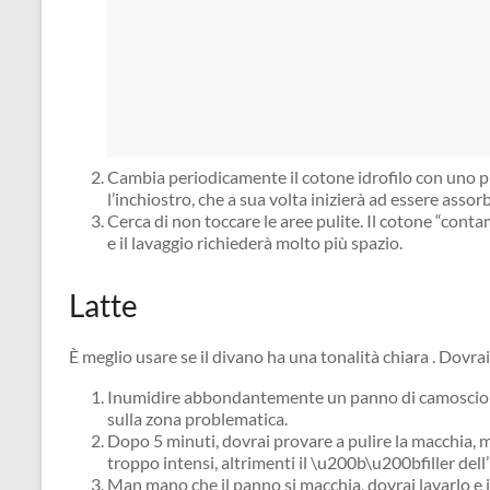
Cambia periodicamente il cotone idrofilo con uno pu
l’inchiostro, che a sua volta inizierà ad essere assorb
Cerca di non toccare le aree pulite. Il cotone “conta
e il lavaggio richiederà molto più spazio.
Latte
È meglio usare se il divano ha una tonalità chiara . Dovr
Inumidire abbondantemente un panno di camoscio nel
sulla zona problematica.
Dopo 5 minuti, dovrai provare a pulire la macchia,
troppo intensi, altrimenti il ​​\u200b\u200bfiller del
Man mano che il panno si macchia, dovrai lavarlo e