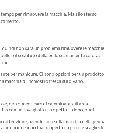
o tempo per rimuovere la macchia. Ma allo stesso
estimento.
te, quindi non sarà un problema rimuovere le macchie
elle o il sostituto della pelle scarsamente colorati,
tone.
cante per manicure. Ci sono opzioni per un prodotto
na macchia di inchiostro fresca sul divano.
sso, non dimenticare di camminare sull’area
tto con un tovagliolo usa e getta. E dopo, puoi
con attenzione, agendo solo sulla macchia della penna
avrà un’enorme macchia ricoperta da piccole scaglie di