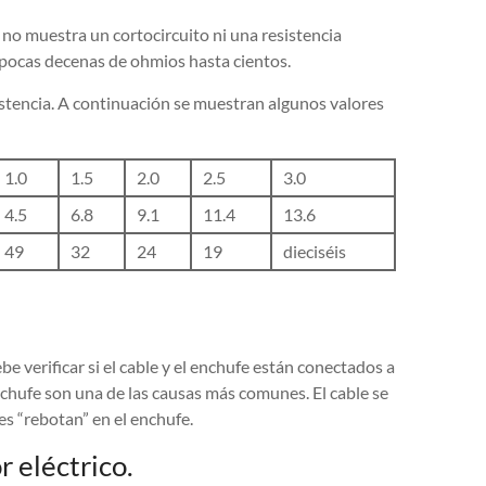
o no muestra un cortocircuito ni una resistencia
pocas decenas de ohmios hasta cientos.
stencia. A continuación se muestran algunos valores
1.0
1.5
2.0
2.5
3.0
4.5
6.8
9.1
11.4
13.6
49
32
24
19
dieciséis
ebe verificar si el cable y el enchufe están conectados a
nchufe son una de las causas más comunes. El cable se
s “rebotan” en el enchufe.
 eléctrico.