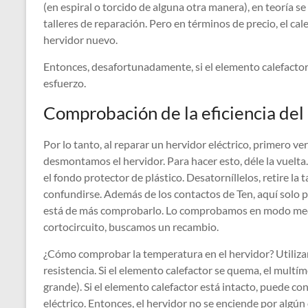
(en espiral o torcido de alguna otra manera), en teoría s
talleres de reparación. Pero en términos de precio, el ca
hervidor nuevo.
Entonces, desafortunadamente, si el elemento calefactor
esfuerzo.
Comprobación de la eficiencia del
Por lo tanto, al reparar un hervidor eléctrico, primero ve
desmontamos el hervidor. Para hacer esto, déle la vuelta.
el fondo protector de plástico. Desatorníllelos, retire la 
confundirse. Además de los contactos de Ten, aquí solo pu
está de más comprobarlo. Lo comprobamos en modo medici
cortocircuito, buscamos un recambio.
¿Cómo comprobar la temperatura en el hervidor? Utiliza
resistencia. Si el elemento calefactor se quema, el multí
grande). Si el elemento calefactor está intacto, puede 
eléctrico. Entonces, el hervidor no se enciende por algún