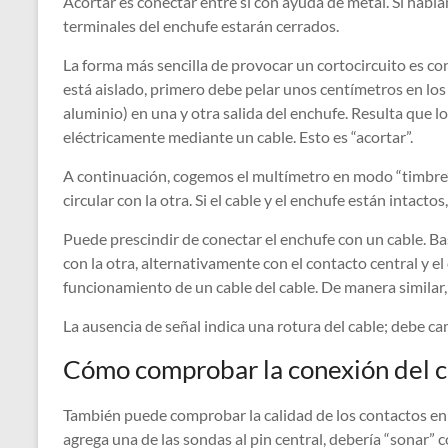
Acortar es conectar entre sí con ayuda de metal. Si habl
terminales del enchufe estarán cerrados.
La forma más sencilla de provocar un cortocircuito es con
está aislado, primero debe pelar unos centímetros en los
aluminio) en una y otra salida del enchufe. Resulta que 
eléctricamente mediante un cable. Esto es “acortar”.
A continuación, cogemos el multímetro en modo “timbre”,
circular con la otra. Si el cable y el enchufe están intact
Puede prescindir de conectar el enchufe con un cable. Ba
con la otra, alternativamente con el contacto central y el 
funcionamiento de un cable del cable. De manera similar,
La ausencia de señal indica una rotura del cable; debe c
Cómo comprobar la conexión del c
También puede comprobar la calidad de los contactos en e
agrega una de las sondas al pin central, debería “sonar” c