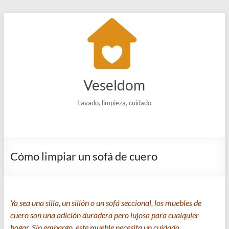
Saltar
al
contenido
Veseldom
Lavado, limpieza, cuidado
Cómo limpiar un sofá de cuero
Ya sea una silla, un sillón o un sofá seccional, los muebles de
cuero son una adición duradera pero lujosa para cualquier
hogar. Sin embargo, este mueble necesita un cuidado