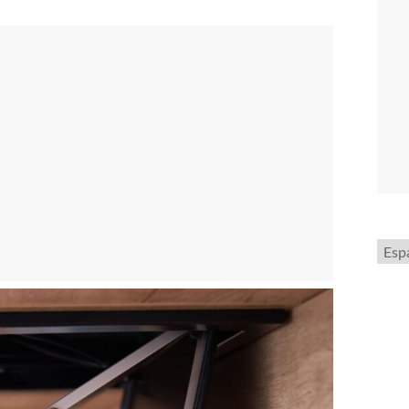
Elegi
un
idio