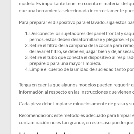
modelo. Es importante tener en cuenta el material del qu
que una herramienta seleccionada incorrectamente pued
Para preparar el dispositivo para el lavado, siga estos pa
Desconecte los sujetadores del panel frontal y sáqu
pernos, estos deben desatornillarse y plegarse. El
Retire el filtro de la campana de la cocina para rem
de lavar el filtro, se debe enjuagar bien y dejar secar.
Retire el tubo que conecta el dispositivo al respirad
prepárelo para una mayor limpieza.
Limpie el cuerpo de la unidad de suciedad tanto po
Tenga en cuenta que algunos modelos pueden requerir que 
información al respecto en las instrucciones que vienen c
Cada pieza debe limpiarse minuciosamente de grasa y suc
Recomendación: este método es adecuado para limpiar el d
contaminación no es tan grande, en este caso puede que se