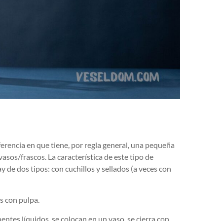
iferencia en que tiene, por regla general, una pequeña
sos/frascos. La característica de este tipo de
ay de dos tipos: con cuchillos y sellados (a veces con
s con pulpa.
entes líquidos, se colocan en un vaso, se cierra con