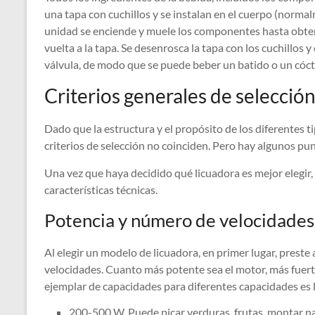
una tapa con cuchillos y se instalan en el cuerpo (normalm
unidad se enciende y muele los componentes hasta obtene
vuelta a la tapa. Se desenrosca la tapa con los cuchillos 
válvula, de modo que se puede beber un batido o un cóct
Criterios generales de selecció
Dado que la estructura y el propósito de los diferentes ti
criterios de selección no coinciden. Pero hay algunos pu
Una vez que haya decidido qué licuadora es mejor elegir,
características técnicas.
Potencia y número de velocidades
Al elegir un modelo de licuadora, en primer lugar, preste
velocidades. Cuanto más potente sea el motor, más fuert
ejemplar de capacidades para diferentes capacidades es l
200-500 W. Puede picar verduras, frutas, montar na