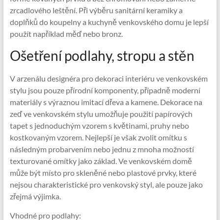
zrcadlového leštění. Při výběru sanitární keramiky a
doplňků do koupelny a kuchyně venkovského domu je lepší
použít například měď nebo bronz.
Ošetření podlahy, stropu a stěn
V arzenálu designéra pro dekoraci interiéru ve venkovském
stylu jsou pouze přírodní komponenty, případně moderní
materiály s výraznou imitací dřeva a kamene. Dekorace na
zeď ve venkovském stylu umožňuje použití papírových
tapet s jednoduchým vzorem s květinami, pruhy nebo
kostkovaným vzorem. Nejlepší je však zvolit omítku s
následným probarvením nebo jednu z mnoha možností
texturované omítky jako základ. Ve venkovském domě
může být místo pro skleněné nebo plastové prvky, které
nejsou charakteristické pro venkovský styl, ale pouze jako
zřejmá výjimka.
Vhodné pro podlahy: