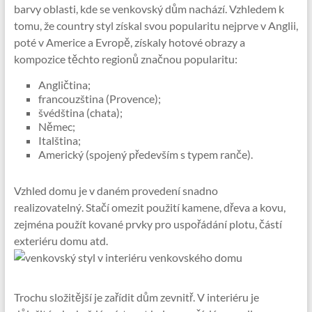
barvy oblasti, kde se venkovský dům nachází. Vzhledem k
tomu, že country styl získal svou popularitu nejprve v Anglii,
poté v Americe a Evropě, získaly hotové obrazy a
kompozice těchto regionů značnou popularitu:
Angličtina;
francouzština (Provence);
švédština (chata);
Němec;
Italština;
Americký (spojený především s typem ranče).
Vzhled domu je v daném provedení snadno
realizovatelný. Stačí omezit použití kamene, dřeva a kovu,
zejména použít kované prvky pro uspořádání plotu, částí
exteriéru domu atd.
Trochu složitější je zařídit dům zevnitř. V interiéru je