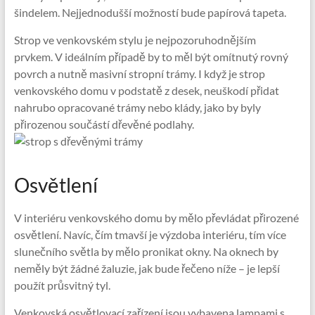
šindelem. Nejjednodušší možností bude papírová tapeta.
Strop ve venkovském stylu je nejpozoruhodnějším
prvkem. V ideálním případě by to měl být omítnutý rovný
povrch a nutně masivní stropní trámy. I když je strop
venkovského domu v podstatě z desek, neuškodí přidat
nahrubo opracované trámy nebo klády, jako by byly
přirozenou součástí dřevěné podlahy.
Osvětlení
V interiéru venkovského domu by mělo převládat přirozené
osvětlení. Navíc, čím tmavší je výzdoba interiéru, tím více
slunečního světla by mělo pronikat okny. Na oknech by
neměly být žádné žaluzie, jak bude řečeno níže – je lepší
použít průsvitný tyl.
Venkovská osvětlovací zařízení jsou vybavena lampami s