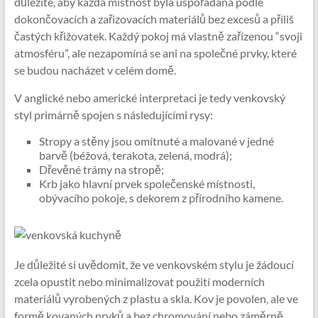
důležité, aby každá místnost byla uspořádána podle
dokončovacích a zařizovacích materiálů bez excesů a příliš
častých křižovatek. Každý pokoj má vlastně zařízenou “svoji
atmosféru”, ale nezapomíná se ani na společné prvky, které
se budou nacházet v celém domě.
V anglické nebo americké interpretaci je tedy venkovský
styl primárně spojen s následujícími rysy:
Stropy a stěny jsou omítnuté a malované v jedné
barvě (béžová, terakota, zelená, modrá);
Dřevěné trámy na stropě;
Krb jako hlavní prvek společenské místnosti,
obývacího pokoje, s dekorem z přírodního kamene.
Je důležité si uvědomit, že ve venkovském stylu je žádoucí
zcela opustit nebo minimalizovat použití moderních
materiálů vyrobených z plastu a skla. Kov je povolen, ale ve
formě kovaných prvků a bez chromování nebo záměrně