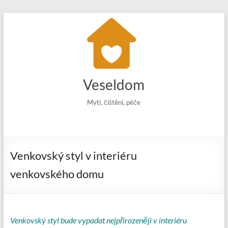
Skip
to
content
Veseldom
Mytí, čištění, péče
Venkovský styl v interiéru
venkovského domu
Venkovský styl bude vypadat nejpřirozeněji v interiéru