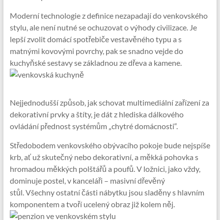
Moderní technologie z definice nezapadají do venkovského
stylu, ale není nutné se ochuzovat o výhody civilizace. Je
lepší zvolit domácí spotřebiče vestavěného typu a s
matnými kovovými povrchy, pak se snadno vejde do
kuchyňské sestavy se základnou ze dřeva a kamene.
Nejjednodušší způsob, jak schovat multimediální zařízení za
dekorativní prvky a štíty, je dát z hlediska dálkového
ovládání přednost systémům „chytré domácnosti“.
Středobodem venkovského obývacího pokoje bude nejspíše
krb, ať už skutečný nebo dekorativní, a měkká pohovka s
hromadou měkkých polštářů a poufů. V ložnici, jako vždy,
dominuje postel, v kanceláři – masivní dřevěný
stůl. Všechny ostatní části nábytku jsou sladěny s hlavním
komponentem a tvoří ucelený obraz již kolem něj.