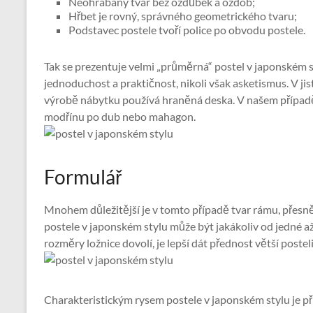
Neohrabaný tvar bez ozdůbek a ozdob;
Hřbet je rovný, správného geometrického tvaru;
Podstavec postele tvoří police po obvodu postele.
Tak se prezentuje velmi „průměrná“ postel v japonském st
jednoduchost a praktičnost, nikoli však asketismus. V jis
výrobě nábytku používá hraněná deska. V našem případě
modřínu po dub nebo mahagon.
Formulář
Mnohem důležitější je v tomto případě tvar rámu, přesně
postele v japonském stylu může být jakákoliv od jedné 
rozměry ložnice dovolí, je lepší dát přednost větší posteli
Charakteristickým rysem postele v japonském stylu je pří