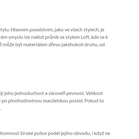
ylu. Hlavním poselstvím, jako ve všech stylech, je
tém smyslu lze nalézt průnik se stylem Loft, kde se k
 může být materiálem dřevo jakéhokoli druhu, od
ji jeho jednoduchost a zároveň pevnost. Velikost
až po plnohodnotnou manželskou postel. Pokud to
.
tomnost široké police podél jejího obvodu, i když ne