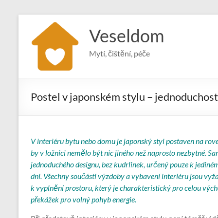
Skip
to
Veseldom
content
Mytí, čištění, péče
Postel v japonském stylu – jednoduchost
V interiéru bytu nebo domu je japonský styl postaven na rov
by v ložnici nemělo být nic jiného než naprosto nezbytné. Sa
jednoduchého designu, bez kudrlinek, určený pouze k jedi
dni. Všechny součásti výzdoby a vybavení interiéru jsou vyž
k vyplnění prostoru, který je charakteristický pro celou výc
překážek pro volný pohyb energie.