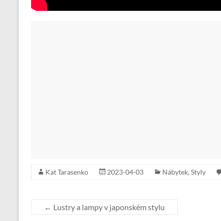
Kat Tarasenko
2023-04-03
Nábytek
,
Styly
←
Lustry a lampy v japonském stylu