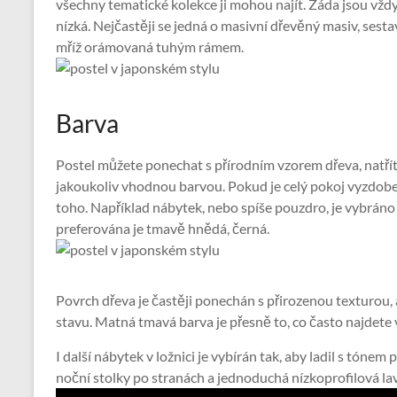
všechny tematické kolekce ji mohou najít. Záda jsou vžd
nízká. Nejčastěji se jedná o masivní dřevěný masiv, sesta
mříž orámovaná tuhým rámem.
Barva
Postel můžete ponechat s přírodním vzorem dřeva, natřít
jakoukoliv vhodnou barvou. Pokud je celý pokoj vyzdobe
toho. Například nábytek, nebo spíše pouzdro, je vybráno 
preferována je tmavě hnědá, černá.
Povrch dřeva je častěji ponechán s přirozenou texturou,
stavu. Matná tmavá barva je přesně to, co často najdete
I další nábytek v ložnici je vybírán tak, aby ladil s tónem
noční stolky po stranách a jednoduchá nízkoprofilová la