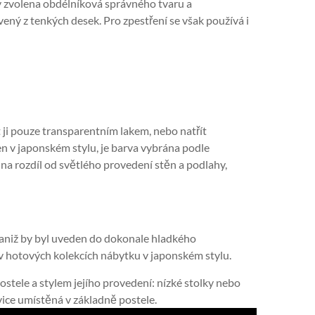
y zvolena obdélníková správného tvaru a
vený z tenkých desek. Pro zpestření se však používá i
 ji pouze transparentním lakem, nebo natřít
n v japonském stylu, je barva vybrána podle
na rozdíl od světlého provedení stěn a podlahy,
 aniž by byl uveden do dokonale hladkého
 v hotových kolekcích nábytku v japonském stylu.
 postele a stylem jejího provedení: nízké stolky nebo
vice umístěná v základně postele.