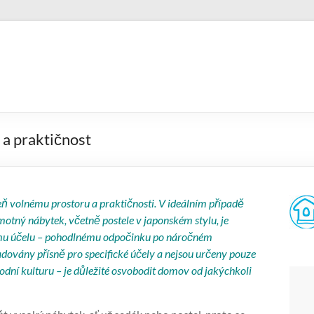
 a praktičnost
eň volnému prostoru a praktičnosti. V ideálním případě
motný nábytek, včetně postele v japonském stylu, je
nému účelu – pohodlnému odpočinku po náročném
adovány přísně pro specifické účely a nejsou určeny pouze
hodní kulturu – je důležité osvobodit domov od jakýchkoli