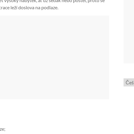
ět vysoký nábytek, ať už sedák nebo postel, proto se
ace leží doslova na podlaze.
Zvol
jazyk
ze;