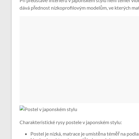
Při představě interiéru v japonském stylu není téměř vid
dává přednost nízkoprofilovým modelům, ve kterých matr
Charakteristické rysy postele v japonském stylu:
Postel je nízká, matrace je umístěna téměř na podla