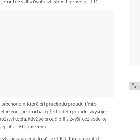
je nutné vzít v úvahu vlastnosti provozu LED.
Zvol
jazyk
pn přechodem, které při průchodu proudu tímto
telné energie prochází přechodem proudu, zvyšuje
ství tepla, když se proud příliš zvýší, což vede ke
ázejícího LED omezeno.
zistor zapojený do série s LED. Toto omezující