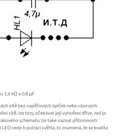
 1,6 kΩ a 0,8 μF.
kách sítě bez napěťových špiček nebo rázových
 sítě, lze brzy očekávat její vyhoření dříve, než je
akového schématu lze také nazvat přítomností
 LED vede k pulzaci světla, to znamená, že se kvalita