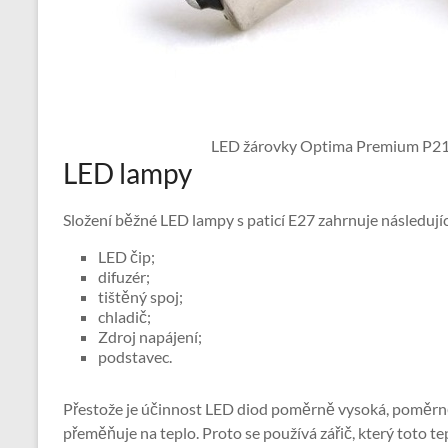
LED žárovky Optima Premium P
LED lampy
Složení běžné LED lampy s paticí E27 zahrnuje následujíc
LED čip;
difuzér;
tištěný spoj;
chladič;
Zdroj napájení;
podstavec.
Přestože je účinnost LED diod poměrně vysoká, poměrně 
přeměňuje na teplo. Proto se používá zářič, který toto te