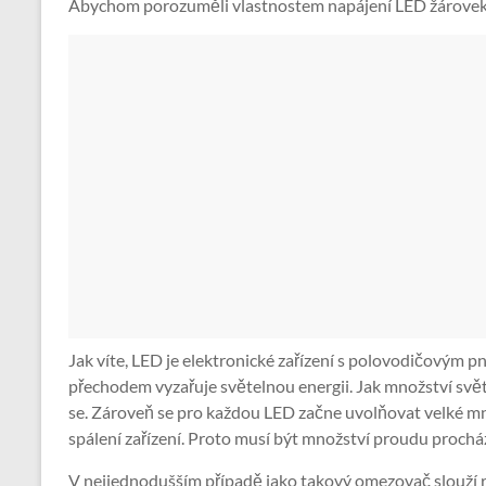
Abychom porozuměli vlastnostem napájení LED žárovek, 
Jak víte, LED je elektronické zařízení s polovodičovým 
přechodem vyzařuje světelnou energii. Jak množství svě
se. Zároveň se pro každou LED začne uvolňovat velké množ
spálení zařízení. Proto musí být množství proudu proch
V nejjednodušším případě jako takový omezovač slouží re