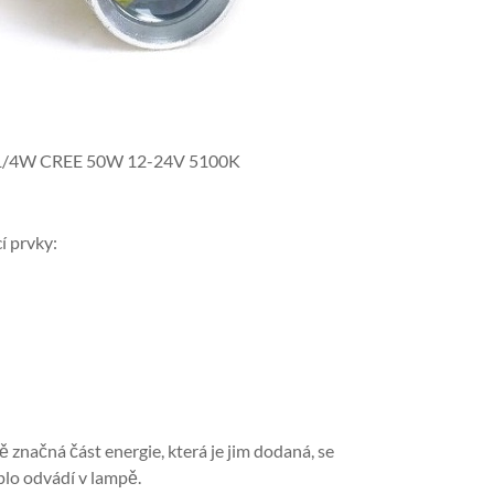
21/4W CREE 50W 12-24V 5100K
í prvky:
značná část energie, která je jim dodaná, se
plo odvádí v lampě.