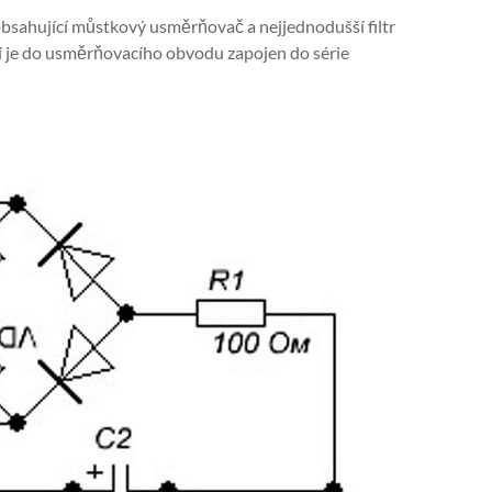
obsahující můstkový usměrňovač a nejjednodušší filtr
ětí je do usměrňovacího obvodu zapojen do série