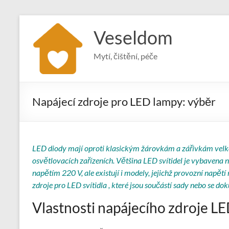
Skip
to
Veseldom
content
Mytí, čištění, péče
Napájecí zdroje pro LED lampy: výběr
LED diody mají oproti klasickým žárovkám a zářivkám velké 
osvětlovacích zařízeních. Většina LED svítidel je vybavena n
napětím 220 V, ale existují i ​​modely, jejichž provozní napět
zdroje pro LED svítidla , které jsou součástí sady nebo se do
Vlastnosti napájecího zdroje L