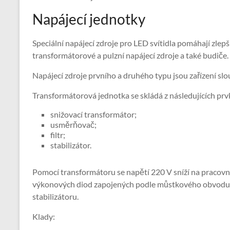
Napájecí jednotky
Speciální napájecí zdroje pro LED svítidla pomáhají zlepši
transformátorové a pulzní napájecí zdroje a také budiče.
Napájecí zdroje prvního a druhého typu jsou zařízení slou
Transformátorová jednotka se skládá z následujících prv
snižovací transformátor;
usměrňovač;
filtr;
stabilizátor.
Pomocí transformátoru se napětí 220 V sníží na pracov
výkonových diod zapojených podle můstkového obvodu je 
stabilizátoru.
Klady: