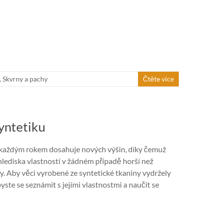
,
Skvrny a pachy
Čtěte více
syntetiku
l každým rokem dosahuje nových výšin, díky čemuž
 hlediska vlastností v žádném případě horší než
ly. Aby věci vyrobené ze syntetické tkaniny vydržely
byste se seznámit s jejími vlastnostmi a naučit se