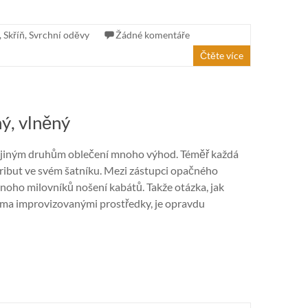
,
Skříň
,
Svrchní oděvy
Žádné komentáře
Čtěte více
ný, vlněný
 jiným druhům oblečení mnoho výhod. Téměř každá
ribut ve svém šatníku. Mezi zástupci opačného
mnoho milovníků nošení kabátů. Takže otázka, jak
oma improvizovanými prostředky, je opravdu