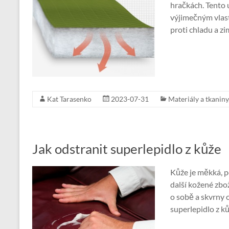
hračkách. Tento 
výjimečným vlas
proti chladu a z
Kat Tarasenko
2023-07-31
Materiály a tkaniny
Jak odstranit superlepidlo z kůže
Kůže je měkká, p
další kožené zbož
o sobě a skvrny o
superlepidlo z k