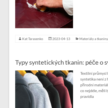
Kat Tarasenko
2023-04-13
Materiály a tkaniny
Typy syntetických tkanin: péče o 
Textilní průmys
syntetika není z
přírodní materiá
co nejdéle, měli 
pravidla