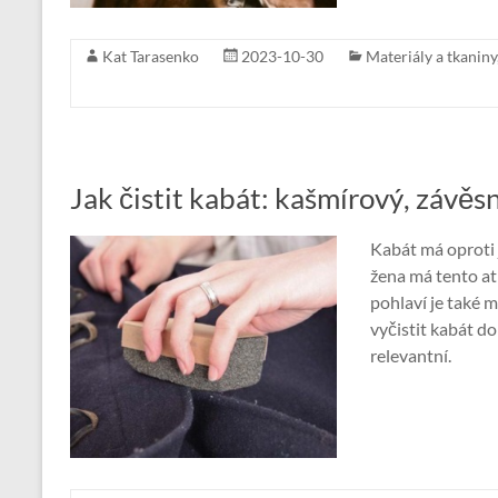
Kat Tarasenko
2023-10-30
Materiály a tkaniny
Jak čistit kabát: kašmírový, závěs
Kabát má oproti
žena má tento at
pohlaví je také 
vyčistit kabát d
relevantní.