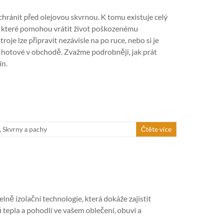
hránit před olejovou skvrnou. K tomu existuje celý
, které pomohou vrátit život poškozenému
roje lze připravit nezávisle na po ruce, nebo si je
 hotové v obchodě. Zvažme podrobněji, jak prát
ín.
,
Skvrny a pachy
Čtěte více
elně izolační technologie, která dokáže zajistit
 tepla a pohodlí ve vašem oblečení, obuvi a