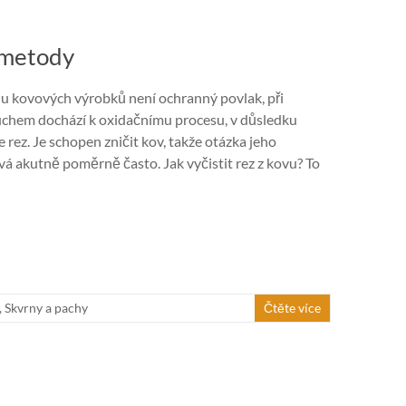
é metody
u kovových výrobků není ochranný povlak, při
uchem dochází k oxidačnímu procesu, v důsledku
 rez. Je schopen zničit kov, takže otázka jeho
vá akutně poměrně často. Jak vyčistit rez z kovu? To
n
,
Skvrny a pachy
Čtěte více