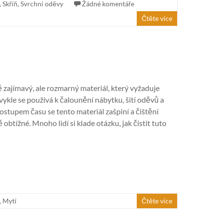
,
Skříň
,
Svrchní oděvy
Žádné komentáře
Čtěte více
 zajímavý, ale rozmarný materiál, který vyžaduje
vykle se používá k čalounění nábytku, šití oděvů a
Postupem času se tento materiál zašpiní a čištění
obtížné. Mnoho lidí si klade otázku, jak čistit tuto
,
Mytí
Čtěte více