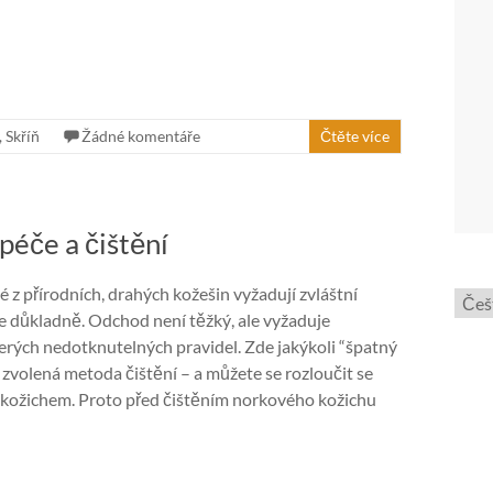
,
Skříň
Žádné komentáře
Čtěte více
 péče a čištění
 z přírodních, drahých kožešin vyžadují zvláštní
Zvol
le důkladně. Odchod není těžký, ale vyžaduje
jazyk
rých nedotknutelných pravidel. Zde jakýkoli “špatný
 zvolená metoda čištění – a můžete se rozloučit se
kožichem. Proto před čištěním norkového kožichu