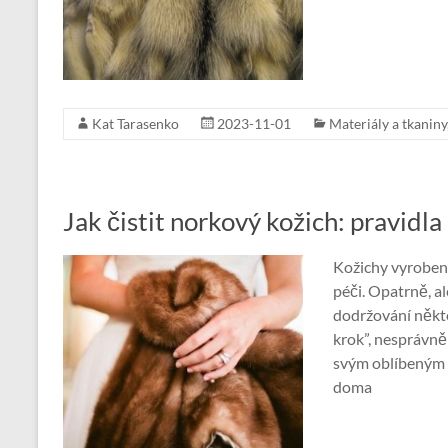
Kat Tarasenko
2023-11-01
Materiály a tkaniny
Jak čistit norkový kožich: pravidla
Kožichy vyrobené
péči. Opatrně, a
dodržování někte
krok”, nesprávně
svým oblíbeným 
doma