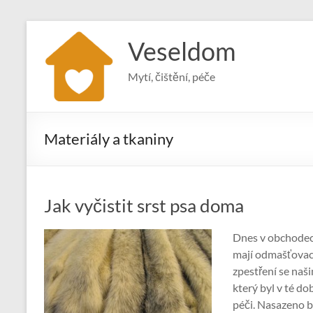
Skip
to
Veseldom
content
Mytí, čištění, péče
Materiály a tkaniny
Jak vyčistit srst psa doma
Dnes v obchodech
mají odmašťovací
zpestření se naš
který byl v té d
péči. Nasazeno b