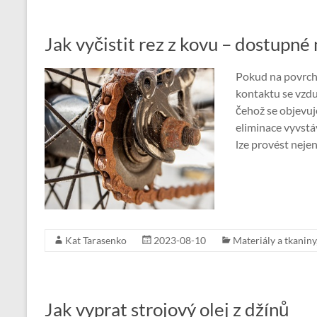
Jak vyčistit rez z kovu – dostupn
Pokud na povrch
kontaktu se vzd
čehož se objevuje
eliminace vyvstá
lze provést neje
Kat Tarasenko
2023-08-10
Materiály a tkaniny
Jak vyprat strojový olej z džínů