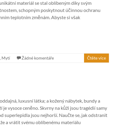
unikátní materiál se stal oblíbeným díky svým
tnostem, schopným poskytnout účinnou ochranu
imním teplotním změnám. Abyste si však
,
Mytí
Žádné komentáře
Čtěte více
oddajná, luxusní látka; a kožený nábytek, bundy a
í je vysoce ceněno. Skvrny na kůži jsou tragédií samy
d superlepidla jsou nejhorší. Naučte se, jak odstranit
ůže a vrátit svému oblíbenému materiálu