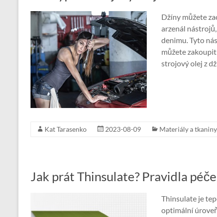
Džíny můžete zac
arzenál nástrojů
denimu. Tyto nást
můžete zakoupit
strojový olej z dž
Kat Tarasenko
2023-08-09
Materiály a tkaniny
Jak prát Thinsulate? Pravidla péče
Thinsulate je tep
optimální úroveň