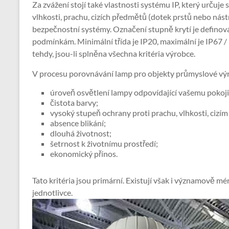
Za zvážení stojí také vlastnosti systému IP, který určuje
vlhkosti, prachu, cizích předmětů (dotek prstů nebo nást
bezpečnostní systémy. Označení stupně krytí je definová
podmínkám. Minimální třída je IP20, maximální je IP67 / 
tehdy, jsou-li splněna všechna kritéria výrobce.
V procesu porovnávání lamp pro objekty průmyslové výro
úroveň osvětlení lampy odpovídající vašemu pokoji
čistota barvy;
vysoký stupeň ochrany proti prachu, vlhkosti, cizím
absence blikání;
dlouhá životnost;
šetrnost k životnímu prostředí;
ekonomický přínos.
Tato kritéria jsou primární. Existují však i významově 
jednotlivce.