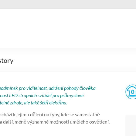
story
podmínek pro viditelnost, udržení pohody člověka
žnost LED stropních svítidel pro průmyslové
né zdroje, ale také šetří elektřinu.
ochází k jejímu dělení na typy, kde se samostatně
í a další, méně významné možnosti umělého osvětlení.