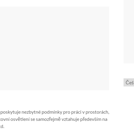
Zvol
jazyk
é poskytuje nezbytné podmínky pro práci v prostorách,
acovní osvětlení se samozřejmě vztahuje především na
td.