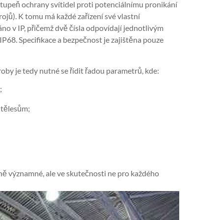
 stupeň ochrany svítidel proti potenciálnímu pronikání
rojů). K tomu má každé zařízení své vlastní
no v IP, přičemž dvě čísla odpovídají jednotlivým
IP68. Specifikace a bezpečnost je zajištěna pouze
by je tedy nutné se řídit řadou parametrů, kde:
;
 tělesům;
méně významné, ale ve skutečnosti ne pro každého