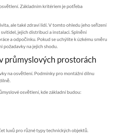
osvětlení. Základním kritériem je potřeba
vita, ale také zdraví lidí. V tomto ohledu jeho seřízení
idel, jejich distribuci a instalaci. Splnění
práce a odpočinku. Pokud se uchýlíte k úzkému směru
mi požadavky na jejich shodu.
v průmyslových prostorách
vky na osvětlení. Podmínky pro montážní dílnu
ílně.
průmyslové osvětlení, kde základní budou:
čet luxů pro různé typy technických objektů.