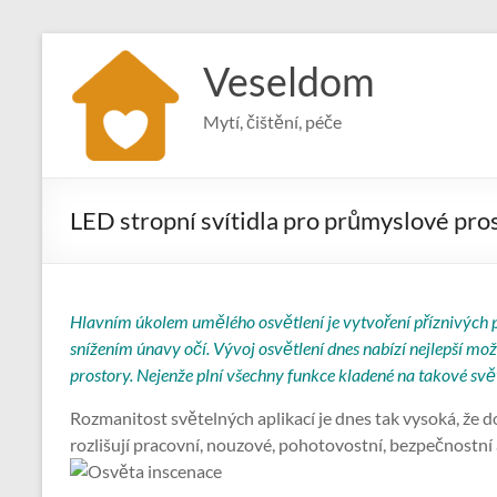
Skip
to
Veseldom
content
Mytí, čištění, péče
LED stropní svítidla pro průmyslové pro
Hlavním úkolem umělého osvětlení je vytvoření příznivých 
snížením únavy očí. Vývoj osvětlení dnes nabízí nejlepší mo
prostory. Nejenže plní všechny funkce kladené na takové světel
Rozmanitost světelných aplikací je dnes tak vysoká, že d
rozlišují pracovní, nouzové, pohotovostní, bezpečnostn