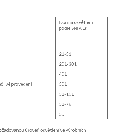
Norma osvětlení
podle SNiP, Lk
21-51
201-301
401
ečlivé provedení
501
51-101
51-76
50
ožadovanou úroveň osvětlení ve výrobních