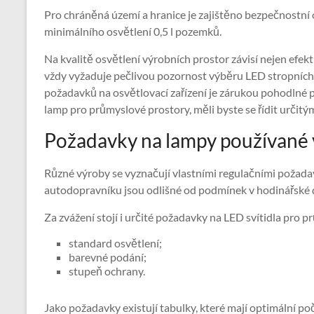
Pro chráněná území a hranice je zajištěno bezpečnostní 
minimálního osvětlení 0,5 l pozemků.
Na kvalitě osvětlení výrobních prostor závisí nejen efekti
vždy vyžaduje pečlivou pozornost výběru LED stropních svít
požadavků na osvětlovací zařízení je zárukou pohodlné 
lamp pro průmyslové prostory, měli byste se řídit určitý
Požadavky na lampy používané 
Různé výroby se vyznačují vlastními regulačními požada
autodopravníku jsou odlišné od podmínek v hodinářské d
Za zvážení stojí i určité požadavky na LED svítidla pro 
standard osvětlení;
barevné podání;
stupeň ochrany.
Jako požadavky existují tabulky, které mají optimální po