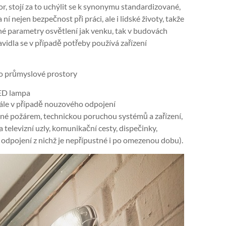
, stojí za to uchýlit se k synonymu standardizované,
í nejen bezpečnost při práci, ale i lidské životy, takže
né parametry osvětlení jak venku, tak v budovách
vidla se v případě potřeby používá zařízení
ED lampa
adále v případě nouzového odpojení
ené požárem, technickou poruchou systémů a zařízení,
televizní uzly, komunikační cesty, dispečinky,
 odpojení z nichž je nepřípustné i po omezenou dobu).