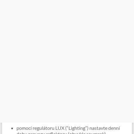
pomocí regulátoru LUX (“Lighting”) nastavte denní
dobu provozu reflektoru (obvykle soumrak).