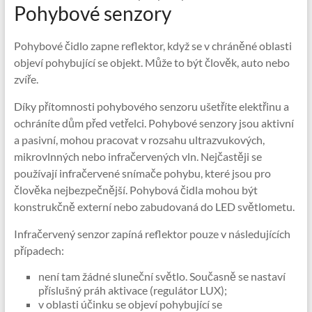
Pohybové senzory
Pohybové čidlo zapne reflektor, když se v chráněné oblasti
objeví pohybující se objekt. Může to být člověk, auto nebo
zvíře.
Díky přítomnosti pohybového senzoru ušetříte elektřinu a
ochráníte dům před vetřelci. Pohybové senzory jsou aktivní
a pasivní, mohou pracovat v rozsahu ultrazvukových,
mikrovlnných nebo infračervených vln. Nejčastěji se
používají infračervené snímače pohybu, které jsou pro
člověka nejbezpečnější. Pohybová čidla mohou být
konstrukčně externí nebo zabudovaná do LED světlometu.
Infračervený senzor zapíná reflektor pouze v následujících
případech:
není tam žádné sluneční světlo. Současně se nastaví
příslušný práh aktivace (regulátor LUX);
v oblasti účinku se objeví pohybující se