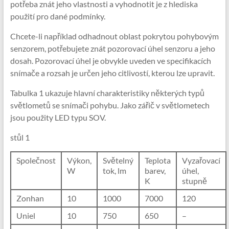
potřeba znát jeho vlastnosti a vyhodnotit je z hlediska
použití pro dané podmínky.
Chcete-li například odhadnout oblast pokrytou pohybovým
senzorem, potřebujete znát pozorovací úhel senzoru a jeho
dosah. Pozorovací úhel je obvykle uveden ve specifikacích
snímače a rozsah je určen jeho citlivostí, kterou lze upravit.
Tabulka 1 ukazuje hlavní charakteristiky některých typů
světlometů se snímači pohybu. Jako zářič v světlometech
jsou použity LED typu SOV.
stůl 1
Společnost
Výkon,
Světelný
Teplota
Vyzařovací
W
tok, lm
barev,
úhel,
K
stupně
Zonhan
10
1000
7000
120
Uniel
10
750
650
–