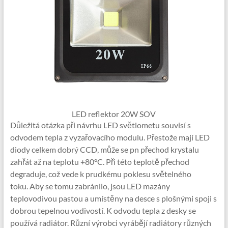
LED reflektor 20W SOV
Důležitá otázka při návrhu LED světlometu souvisí s
odvodem tepla z vyzařovacího modulu. Přestože mají LED
diody celkem dobrý CCD, může se pn přechod krystalu
zahřát až na teplotu +80°C. Při této teplotě přechod
degraduje, což vede k prudkému poklesu světelného
toku. Aby se tomu zabránilo, jsou LED mazány
teplovodivou pastou a umístěny na desce s plošnými spoji s
dobrou tepelnou vodivostí. K odvodu tepla z desky se
používá radiátor. Různí výrobci vyrábějí radiátory různých