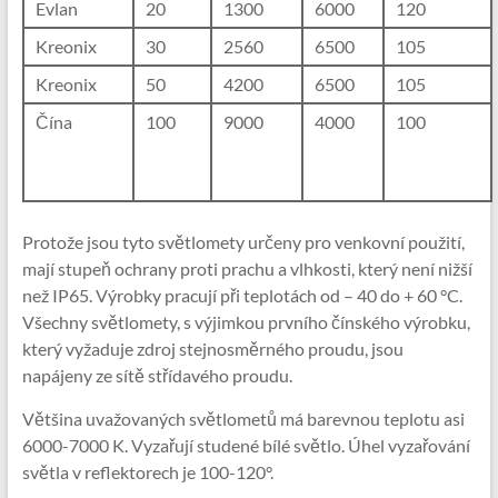
Evlan
20
1300
6000
120
Kreonix
30
2560
6500
105
Kreonix
50
4200
6500
105
Čína
100
9000
4000
100
Protože jsou tyto světlomety určeny pro venkovní použití,
mají stupeň ochrany proti prachu a vlhkosti, který není nižší
než IP65. Výrobky pracují při teplotách od – 40 do + 60 °C.
Všechny světlomety, s výjimkou prvního čínského výrobku,
který vyžaduje zdroj stejnosměrného proudu, jsou
napájeny ze sítě střídavého proudu.
Většina uvažovaných světlometů má barevnou teplotu asi
6000-7000 K. Vyzařují studené bílé světlo. Úhel vyzařování
světla v reflektorech je 100-120°.