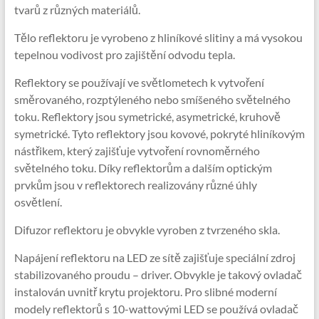
tvarů z různých materiálů.
Tělo reflektoru je vyrobeno z hliníkové slitiny a má vysokou
tepelnou vodivost pro zajištění odvodu tepla.
Reflektory se používají ve světlometech k vytvoření
směrovaného, ​​rozptýleného nebo smíšeného světelného
toku. Reflektory jsou symetrické, asymetrické, kruhově
symetrické. Tyto reflektory jsou kovové, pokryté hliníkovým
nástřikem, který zajišťuje vytvoření rovnoměrného
světelného toku. Díky reflektorům a dalším optickým
prvkům jsou v reflektorech realizovány různé úhly
osvětlení.
Difuzor reflektoru je obvykle vyroben z tvrzeného skla.
Napájení reflektoru na LED ze sítě zajišťuje speciální zdroj
stabilizovaného proudu – driver. Obvykle je takový ovladač
instalován uvnitř krytu projektoru. Pro slibné moderní
modely reflektorů s 10-wattovými LED se používá ovladač