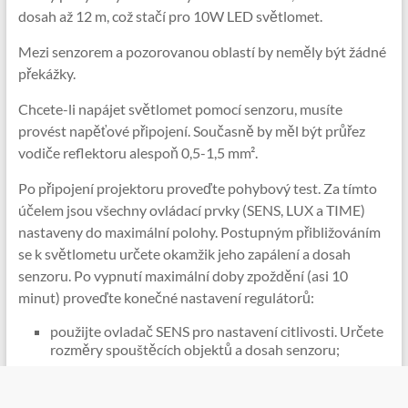
dosah až 12 m, což stačí pro 10W LED světlomet.
Mezi senzorem a pozorovanou oblastí by neměly být žádné
překážky.
Chcete-li napájet světlomet pomocí senzoru, musíte
provést napěťové připojení. Současně by měl být průřez
vodiče reflektoru alespoň 0,5-1,5 mm².
Po připojení projektoru proveďte pohybový test. Za tímto
účelem jsou všechny ovládací prvky (SENS, LUX a TIME)
nastaveny do maximální polohy. Postupným přibližováním
se k světlometu určete okamžik jeho zapálení a dosah
senzoru. Po vypnutí maximální doby zpoždění (asi 10
minut) proveďte konečné nastavení regulátorů:
použijte ovladač SENS pro nastavení citlivosti. Určete
rozměry spouštěcích objektů a dosah senzoru;