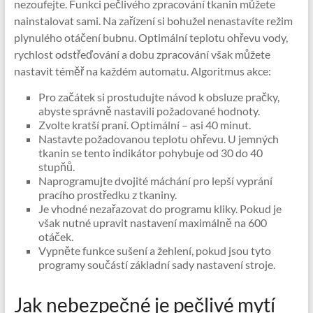
nezoufejte. Funkci pečlivého zpracování tkanin můžete
nainstalovat sami. Na zařízení si bohužel nenastavíte režim
plynulého otáčení bubnu. Optimální teplotu ohřevu vody,
rychlost odstřeďování a dobu zpracování však můžete
nastavit téměř na každém automatu. Algoritmus akce:
Pro začátek si prostudujte návod k obsluze pračky,
abyste správně nastavili požadované hodnoty.
Zvolte kratší praní. Optimální – asi 40 minut.
Nastavte požadovanou teplotu ohřevu. U jemných
tkanin se tento indikátor pohybuje od 30 do 40
stupňů.
Naprogramujte dvojité máchání pro lepší vyprání
pracího prostředku z tkaniny.
Je vhodné nezařazovat do programu kliky. Pokud je
však nutné upravit nastavení maximálně na 600
otáček.
Vypněte funkce sušení a žehlení, pokud jsou tyto
programy součástí základní sady nastavení stroje.
Jak nebezpečné je pečlivé mytí