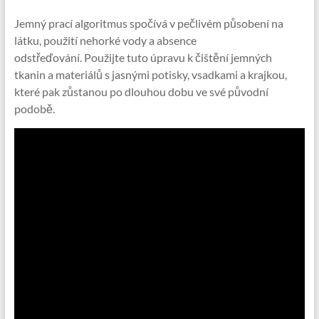
Jemný prací algoritmus spočívá v pečlivém působení na
látku, použití nehorké vody a absence
odstřeďování. Použijte tuto úpravu k čištění jemných
tkanin a materiálů s jasnými potisky, vsadkami a krajkou,
které pak zůstanou po dlouhou dobu ve své původní
podobě.