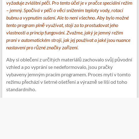
vyžaduje zvláštní péči. Pro tento účel je v pračce speciální režim
– jemný. Spočívá v péči o věci snížením teploty vody, rotací
bubnu a vypnutím sušení. Ale to není všechno. Aby bylo možné
tento program plně využívat, stojí za to prostudovat jeho
vlastnosti a princip fungování. Zvažme, jaký je jemný režim
praní v automatickém stroji, jak jej používat a jaké jsou nuance
nastavení pro různé značky zařízení.
Aby si oblečení z určitých materiálů zachovalo svůj původní
vzhled a po vyprání se nedeformovalo, jsou pračky
vybaveny jemným pracím programem. Proces mytí v tomto
režimu přechází v šetrné ošetření a výrazně se liší od toho
standardního.