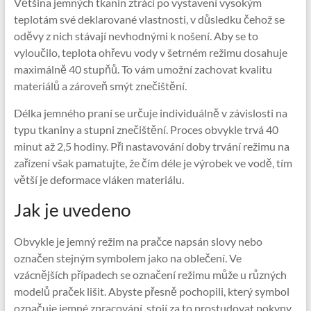
Většina jemných tkanin ztrácí po vystavení vysokým
teplotám své deklarované vlastnosti, v důsledku čehož se
oděvy z nich stávají nevhodnými k nošení. Aby se to
vyloučilo, teplota ohřevu vody v šetrném režimu dosahuje
maximálně 40 stupňů. To vám umožní zachovat kvalitu
materiálů a zároveň smýt znečištění.
Délka jemného praní se určuje individuálně v závislosti na
typu tkaniny a stupni znečištění. Proces obvykle trvá 40
minut až 2,5 hodiny. Při nastavování doby trvání režimu na
zařízení však pamatujte, že čím déle je výrobek ve vodě, tím
větší je deformace vláken materiálu.
Jak je uvedeno
Obvykle je jemný režim na pračce napsán slovy nebo
označen stejným symbolem jako na oblečení. Ve
vzácnějších případech se označení režimu může u různých
modelů praček lišit. Abyste přesně pochopili, který symbol
označuje jemné zpracování, stojí za to prostudovat pokyny