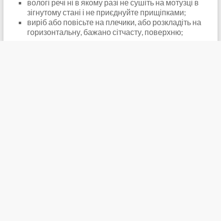
вологі речі ні в якому разі не сушіть на мотузці в
зігнутому стані і не приєднуйте прищіпками;
виріб або повісьте на плечики, або розкладіть на
горизонтальну, бажано сітчасту, поверхню;