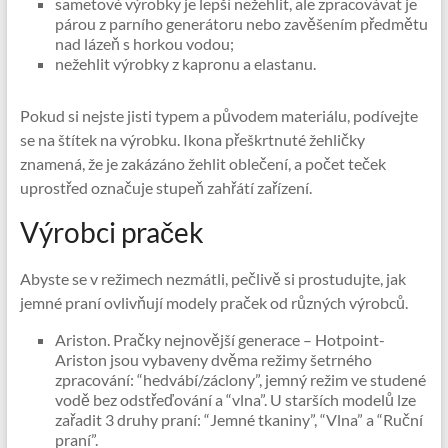
sametové výrobky je lepší nežehlit, ale zpracovávat je
párou z parního generátoru nebo zavěšením předmětu
nad lázeň s horkou vodou;
nežehlit výrobky z kapronu a elastanu.
Pokud si nejste jisti typem a původem materiálu, podívejte
se na štítek na výrobku. Ikona přeškrtnuté žehličky
znamená, že je zakázáno žehlit oblečení, a počet teček
uprostřed označuje stupeň zahřátí zařízení.
Výrobci praček
Abyste se v režimech nezmátli, pečlivě si prostudujte, jak
jemné praní ovlivňují modely praček od různých výrobců.
Ariston. Pračky nejnovější generace – Hotpoint-
Ariston jsou vybaveny dvěma režimy šetrného
zpracování: “hedvábí/záclony”, jemný režim ve studené
vodě bez odstřeďování a “vlna”. U starších modelů lze
zařadit 3 druhy praní: “Jemné tkaniny”, “Vlna” a “Ruční
praní”.