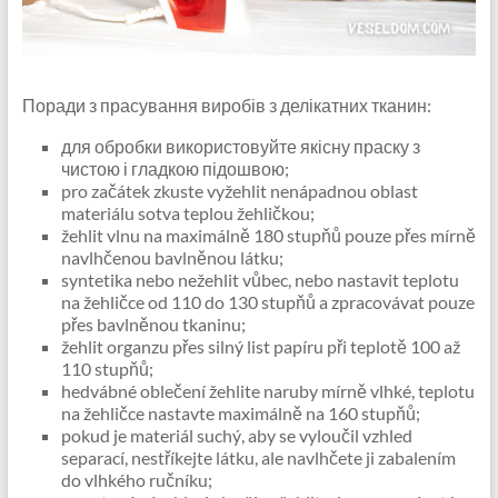
Поради з прасування виробів з делікатних тканин:
для обробки використовуйте якісну праску з
чистою і гладкою підошвою;
pro začátek zkuste vyžehlit nenápadnou oblast
materiálu sotva teplou žehličkou;
žehlit vlnu na maximálně 180 stupňů pouze přes mírně
navlhčenou bavlněnou látku;
syntetika nebo nežehlit vůbec, nebo nastavit teplotu
na žehličce od 110 do 130 stupňů a zpracovávat pouze
přes bavlněnou tkaninu;
žehlit organzu přes silný list papíru při teplotě 100 až
110 stupňů;
hedvábné oblečení žehlite naruby mírně vlhké, teplotu
na žehličce nastavte maximálně na 160 stupňů;
pokud je materiál suchý, aby se vyloučil vzhled
separací, nestříkejte látku, ale navlhčete ji zabalením
do vlhkého ručníku;