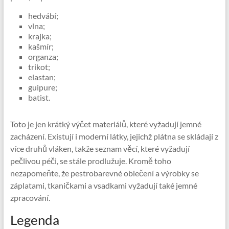
hedvábí;
vlna;
krajka;
kašmír;
organza;
trikot;
elastan;
guipure;
batist.
Toto je jen krátký výčet materiálů, které vyžadují jemné
zacházení. Existují i ​​moderní látky, jejichž plátna se skládají z
více druhů vláken, takže seznam věcí, které vyžadují
pečlivou péči, se stále prodlužuje. Kromě toho
nezapomeňte, že pestrobarevné oblečení a výrobky se
záplatami, tkaničkami a vsadkami vyžadují také jemné
zpracování.
Legenda