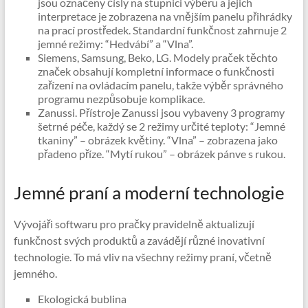
jsou označeny čísly na stupnici výběru a jejich
interpretace je zobrazena na vnějším panelu přihrádky
na prací prostředek. Standardní funkčnost zahrnuje 2
jemné režimy: “Hedvábí” a “Vlna”.
Siemens, Samsung, Beko, LG. Modely praček těchto
značek obsahují kompletní informace o funkčnosti
zařízení na ovládacím panelu, takže výběr správného
programu nezpůsobuje komplikace.
Zanussi. Přístroje Zanussi jsou vybaveny 3 programy
šetrné péče, každý se 2 režimy určité teploty: “Jemné
tkaniny” – obrázek květiny. “Vlna” – zobrazena jako
přadeno příze. “Mytí rukou” – obrázek pánve s rukou.
Jemné praní a moderní technologie
Vývojáři softwaru pro pračky pravidelně aktualizují
funkčnost svých produktů a zavádějí různé inovativní
technologie. To má vliv na všechny režimy praní, včetně
jemného.
Ekologická bublina