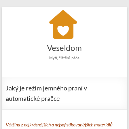
Skip
to
content
Veseldom
Mytí, čištění, péče
Jaký je režim jemného praní v
automatické pračce
Většina z nejkrásnějších a nejsofistikovanějších materiálů