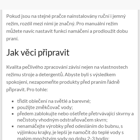
Pokud jsou na stejné pračce nainstalovány ruční i jemný
režim, rozdíl mezi nimi je značný. Pro manuální režim
můžete navíc nastavit funkci namáčení a prodloužit dobu
praní.
Jak věci připravit
Kvalita pečlivého zpracování závisí nejen na vlastnostech
režimu stroje a detergentů. Abyste byli s výsledkem
spokojeni, nezapomeňte produkty před praním řádně
připravit. Pro tohle:
třídit oblečení na světlé a barevné;
použijte změkčovač vody;
předem zablokujte nebo ošetřete přetrvávající skvrny a
nečistoty vhodným odstraňovačem skvrn;
nenamáčejte výrobky před odesláním do bubnu, s
výjimkou krajky, je lepší je namočit do teplé vody s
malým množstvím sody po dobu 2-3 hodin;