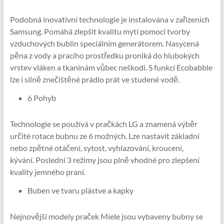
Podobná inovativní technologie je instalována v zařízeních
Samsung. Pomáhá zlepšit kvalitu mytí pomocí tvorby
vzduchových bublin speciálním generátorem. Nasycená
pěna z vody a pracího prostředku proniká do hlubokých
vrstev vláken a tkaninám vůbec neškodí. S funkcí Ecobabble
lze i silně znečištěné prádlo prát ve studené vodě.
6 Pohyb
Technologie se používá v pračkách LG a znamená výběr
určité rotace bubnu ze 6 možných. Lze nastavit základní
nebo zpětné otáčení, sytost, vyhlazování, kroucení,
kývání. Poslední 3 režimy jsou plně vhodné pro zlepšení
kvality jemného praní.
Buben ve tvaru plástve a kapky
Nejnovější modely praček Miele jsou vybaveny bubny se