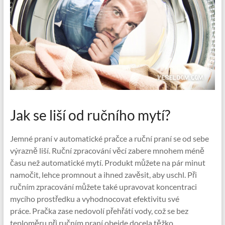
Jak se liší od ručního mytí?
Jemné praní v automatické pračce a ruční praní se od sebe
výrazně liší. Ruční zpracování věcí zabere mnohem méně
času než automatické mytí. Produkt můžete na pár minut
namočit, lehce promnout a ihned zavěsit, aby uschl. Při
ručním zpracování můžete také upravovat koncentraci
mycího prostředku a vyhodnocovat efektivitu své
práce. Pračka zase nedovolí přehřátí vody, což se bez
teploměru při ručním praní obejde docela těžko.