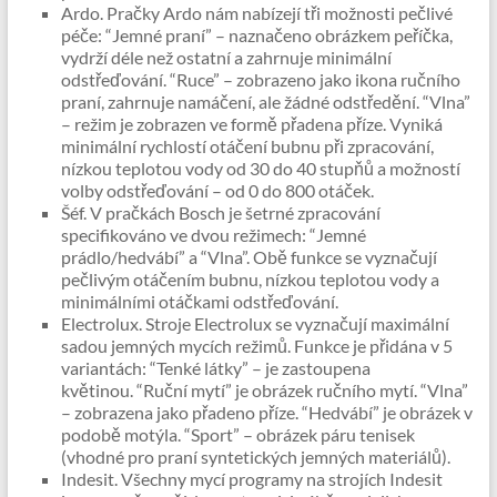
Ardo. Pračky Ardo nám nabízejí tři možnosti pečlivé
péče: “Jemné praní” – naznačeno obrázkem peříčka,
vydrží déle než ostatní a zahrnuje minimální
odstřeďování. “Ruce” – zobrazeno jako ikona ručního
praní, zahrnuje namáčení, ale žádné odstředění. “Vlna”
– režim je zobrazen ve formě přadena příze. Vyniká
minimální rychlostí otáčení bubnu při zpracování,
nízkou teplotou vody od 30 do 40 stupňů a možností
volby odstřeďování – od 0 do 800 otáček.
Šéf. V pračkách Bosch je šetrné zpracování
specifikováno ve dvou režimech: “Jemné
prádlo/hedvábí” a “Vlna”. Obě funkce se vyznačují
pečlivým otáčením bubnu, nízkou teplotou vody a
minimálními otáčkami odstřeďování.
Electrolux. Stroje Electrolux se vyznačují maximální
sadou jemných mycích režimů. Funkce je přidána v 5
variantách: “Tenké látky” – je zastoupena
květinou. “Ruční mytí” je obrázek ručního mytí. “Vlna”
– zobrazena jako přadeno příze. “Hedvábí” je obrázek v
podobě motýla. “Sport” – obrázek páru tenisek
(vhodné pro praní syntetických jemných materiálů).
Indesit. Všechny mycí programy na strojích Indesit