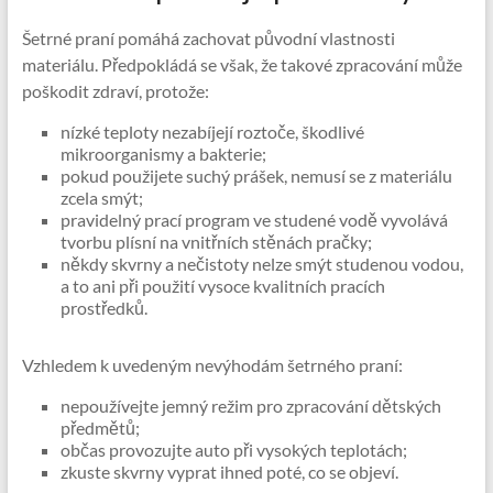
Šetrné praní pomáhá zachovat původní vlastnosti
materiálu. Předpokládá se však, že takové zpracování může
poškodit zdraví, protože:
nízké teploty nezabíjejí roztoče, škodlivé
mikroorganismy a bakterie;
pokud použijete suchý prášek, nemusí se z materiálu
zcela smýt;
pravidelný prací program ve studené vodě vyvolává
tvorbu plísní na vnitřních stěnách pračky;
někdy skvrny a nečistoty nelze smýt studenou vodou,
a to ani při použití vysoce kvalitních pracích
prostředků.
Vzhledem k uvedeným nevýhodám šetrného praní:
nepoužívejte jemný režim pro zpracování dětských
předmětů;
občas provozujte auto při vysokých teplotách;
zkuste skvrny vyprat ihned poté, co se objeví.