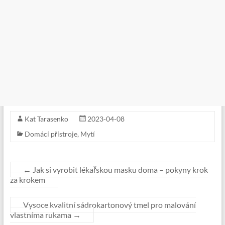
Kat Tarasenko
2023-04-08
Domácí přístroje
,
Mytí
←
Jak si vyrobit lékařskou masku doma – pokyny krok
za krokem
Vysoce kvalitní sádrokartonový tmel pro malování
vlastníma rukama
→