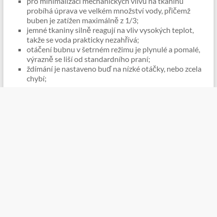
pro minimalizaci mechanických vlivů na tkaninu
probíhá úprava ve velkém množství vody, přičemž
buben je zatížen maximálně z 1/3;
jemné tkaniny silně reagují na vliv vysokých teplot,
takže se voda prakticky nezahřívá;
otáčení bubnu v šetrném režimu je plynulé a pomalé,
výrazně se liší od standardního praní;
ždímání je nastaveno buď na nízké otáčky, nebo zcela
chybí;