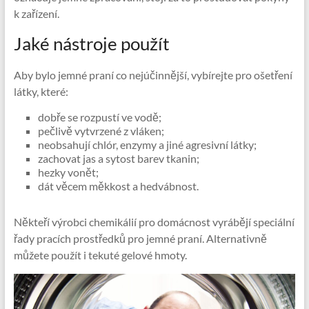
k zařízení.
Jaké nástroje použít
Aby bylo jemné praní co nejúčinnější, vybírejte pro ošetření
látky, které:
dobře se rozpustí ve vodě;
pečlivě vytvrzené z vláken;
neobsahují chlór, enzymy a jiné agresivní látky;
zachovat jas a sytost barev tkanin;
hezky vonět;
dát věcem měkkost a hedvábnost.
Někteří výrobci chemikálií pro domácnost vyrábějí speciální
řady pracích prostředků pro jemné praní. Alternativně
můžete použít i tekuté gelové hmoty.