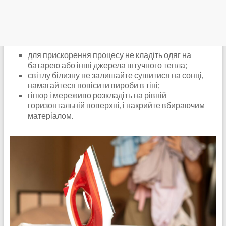
для прискорення процесу не кладіть одяг на
батарею або інші джерела штучного тепла;
світлу білизну не залишайте сушитися на сонці,
намагайтеся повісити вироби в тіні;
гіпюр і мереживо розкладіть на рівній
горизонтальній поверхні, і накрийте вбираючим
матеріалом.