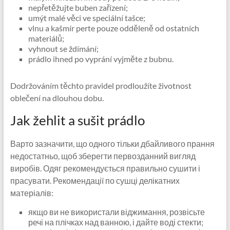
nepřetěžujte buben zařízení;
umýt malé věci ve speciální tašce;
vlnu a kašmír perte pouze odděleně od ostatních
materiálů;
vyhnout se ždímání;
prádlo ihned po vyprání vyjměte z bubnu.
Dodržováním těchto pravidel prodloužíte životnost
oblečení na dlouhou dobu.
Jak žehlit a sušit prádlo
Варто зазначити, що одного тільки дбайливого прання
недостатньо, щоб зберегти первозданний вигляд
виробів. Одяг рекомендується правильно сушити і
прасувати. Рекомендації по сушці делікатних
матеріалів:
якщо ви не використали віджимання, розвісьте
речі на плічках над ванною, і дайте воді стекти;