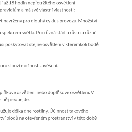
ují až 18 hodin nepřetržitého osvětlení
ravidlům a má své vlastní vlastnosti:
ýt navrženy pro dlouhý cyklus provozu. Množství
m spektrem světla. Pro různá stádia růstu a různé
usí poskytovat stejné osvětlení v kterémkoli bodě
toru slouží možnost zavěšení.
oplňkové osvětlení nebo doplňkové osvětlení. V
z něj neobejde.
užuje délka dne rostliny. Účinnost takového
ství plodů na otevřeném prostranství v této době