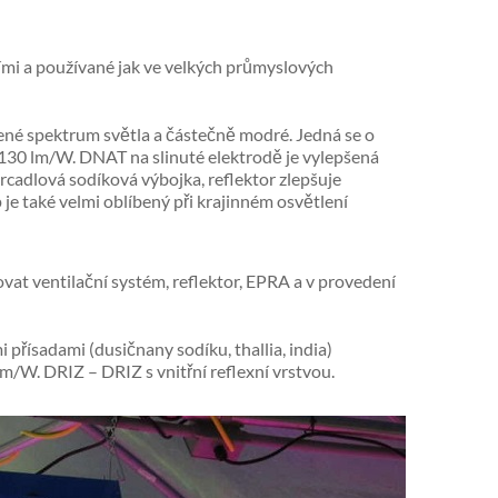
šími a používané jak ve velkých průmyslových
ené spektrum světla a částečně modré. Jedná se o
e 130 lm/W. DNAT na slinuté elektrodě je vylepšená
rcadlová sodíková výbojka, reflektor zlepšuje
 je také velmi oblíbený při krajinném osvětlení
at ventilační systém, reflektor, EPRA a v provedení
 přísadami (dusičnany sodíku, thallia, india)
m/W. DRIZ – DRIZ s vnitřní reflexní vrstvou.