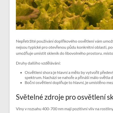
Nepřetržité používání doplňkového osvětlení vám umožň
nejsou typické pro otevřenou půdu konkrétní oblasti, p
umožňuje umístit skleník do libovolného prostoru. místo
Druhy dalšího vzdělávání:
Osvětlení shora je hlavní a mělo by vytvořit přede
spektrum. Nachází se nahoře a přináší málo světla do
Boční osvětlení doplňuje to hlavní, je umístěno mez
Světelné zdroje pro osvětlení s
Vlny v rozsahu 400-700 nm mají pozitivní vliv na rostliny