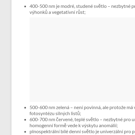
400-500 nm je modré, studené světlo – nezbytné pro 
výhonků a vegetativní růst;
500-600 nm zelená – není povinná, ale protože má v
fotosyntézu silných listů;
600-700 nm červené, teplé světlo – nezbytné pro ury
homogenní formě vede k výskytu anomálií;
plnospektrální bílé denní světlo je univerzální pro p