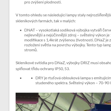
pro zvýšení plodnosti.
V tomto ohledu se následující lampy staly nejrozšířeněj
skleníkových farmách, tak v malých:
DNAT – vysokotlaká sodíková výbojka vytváří červ
nejlevnější a nejúčinnější zdroj – světelný výkon j
modifikace s 1,4krát zvýšenou životností. DNaZ je z
rozložení světla na povrchu výbojky. Tento typ lamp
stromů.
Skleníkové svítidla pro DNaZ, výbojky DRIZ musí obsahov
splňovat třídu ochrany IP50, 53.
DRY je rtuťová oblouková lampa s emitujícími
studeného spektra. Světelný výkon – 70-90 l