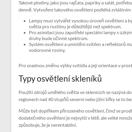
Takové plodiny, jako jsou rajčata, papriky a salát, potřeb
denně. Vytvoření takového osvětlení podléhá zvláštním p
Lampy musí vytvářet vysokou úroveň osvětlení a b
světla pro rostlinu je důležitější než spektrum.
Pro asimilaci jsou zapotřebí speciální lampy s úzký
druhy bude účinné spektrum.
Systém osvětlení a umístění svítilen a reflektorů m
vodorovné roviny.
Pro snadnou změnu výšky svítidla a její orientace v pros
Typy osvětlení skleníků
Použití zdrojů umělého světla ve sklenících se nazývá d
regionech nad 40 stupňů severní nebo jižní šířky se to be
Může být doplňkem přirozeného osvětlení, čímž se prodl
dodatečného osvětlení je nejvyšší v létě, ale velké množ
způsobuje, že je nerentabilní.