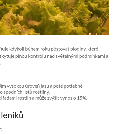
uje kdykoli během roku pěstovat plodiny, které
oskytuje plnou kontrolu nad světelnými podmínkami a
.
vším vysokou úroveň jasu a poté potřebné
 spodních listů rostliny.
i řadami rostlin a může zvýšit výnos o 15%.
kleníků
: