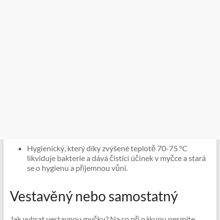
Hygienický, který díky zvýšené teplotě 70-75 °C
likviduje bakterie a dává čisticí účinek v myčce a stará
se o hygienu a příjemnou vůni.
Vestavěný nebo samostatný
Jak vybrat vestavnou myčku? Na co při nákupu nesmíte