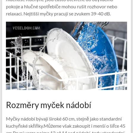
pokoje a hlučné spotřebiče mohou rušit rozhovor nebo
relaxaci. Nejtišší myčky pracují se zvukem 39-40 dB.
Rozměry myček nádobí
Myčky nádobí bývají široké 60 cm, stejně jako standardní
kuchyňské skříňky.Můžeme však zakoupit i menší o šířce 45
cm.První verze pojme 12 až 14 sad nádobí, tedy standardní