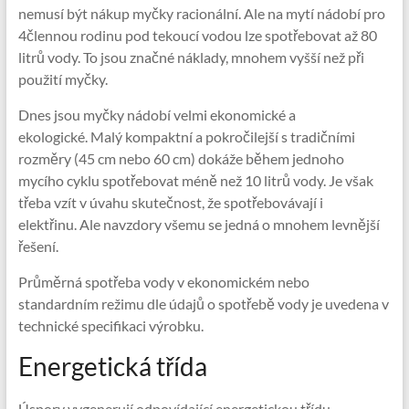
nemusí být nákup myčky racionální. Ale na mytí nádobí pro
4člennou rodinu pod tekoucí vodou lze spotřebovat až 80
litrů vody. To jsou značné náklady, mnohem vyšší než při
použití myčky.
Dnes jsou myčky nádobí velmi ekonomické a
ekologické. Malý kompaktní a pokročilejší s tradičními
rozměry (45 cm nebo 60 cm) dokáže během jednoho
mycího cyklu spotřebovat méně než 10 litrů vody. Je však
třeba vzít v úvahu skutečnost, že spotřebovávají i
elektřinu. Ale navzdory všemu se jedná o mnohem levnější
řešení.
Průměrná spotřeba vody v ekonomickém nebo
standardním režimu dle údajů o spotřebě vody je uvedena v
technické specifikaci výrobku.
Energetická třída
Úspory vygenerují odpovídající energetickou třídu