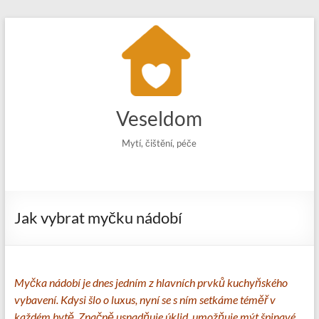
Skip
to
content
Veseldom
Mytí, čištění, péče
Jak vybrat myčku nádobí
Myčka nádobí je dnes jedním z hlavních prvků kuchyňského
vybavení. Kdysi šlo o luxus, nyní se s ním setkáme téměř v
každém bytě. Značně usnadňuje úklid, umožňuje mýt špinavé