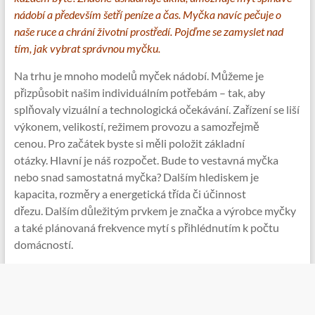
nádobí a především šetří peníze a čas. Myčka navíc pečuje o
naše ruce a chrání životní prostředí. Pojďme se zamyslet nad
tím, jak vybrat správnou myčku.
Na trhu je mnoho modelů myček nádobí. Můžeme je
přizpůsobit našim individuálním potřebám – tak, aby
splňovaly vizuální a technologická očekávání. Zařízení se liší
výkonem, velikostí, režimem provozu a samozřejmě
cenou. Pro začátek byste si měli položit základní
otázky. Hlavní je náš rozpočet. Bude to vestavná myčka
nebo snad samostatná myčka? Dalším hlediskem je
kapacita, rozměry a energetická třída či účinnost
dřezu. Dalším důležitým prvkem je značka a výrobce myčky
a také plánovaná frekvence mytí s přihlédnutím k počtu
domácností.