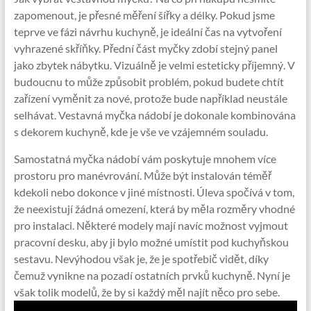
zapomenout, je přesné měření šířky a délky. Pokud jsme
teprve ve fázi návrhu kuchyně, je ideální čas na vytvoření
vyhrazené skříňky. Přední část myčky zdobí stejný panel
jako zbytek nábytku. Vizuálně je velmi esteticky příjemný. V
budoucnu to může způsobit problém, pokud budete chtít
zařízení vyměnit za nové, protože bude například neustále
selhávat. Vestavná myčka nádobí je dokonale kombinována
s dekorem kuchyně, kde je vše ve vzájemném souladu.
Samostatná myčka nádobí vám poskytuje mnohem více
prostoru pro manévrování. Může být instalován téměř
kdekoli nebo dokonce v jiné místnosti. Úleva spočívá v tom,
že neexistují žádná omezení, která by měla rozměry vhodné
pro instalaci. Některé modely mají navíc možnost vyjmout
pracovní desku, aby ji bylo možné umístit pod kuchyňskou
sestavu. Nevýhodou však je, že je spotřebič vidět, díky
čemuž vynikne na pozadí ostatních prvků kuchyně. Nyní je
však tolik modelů, že by si každý měl najít něco pro sebe.