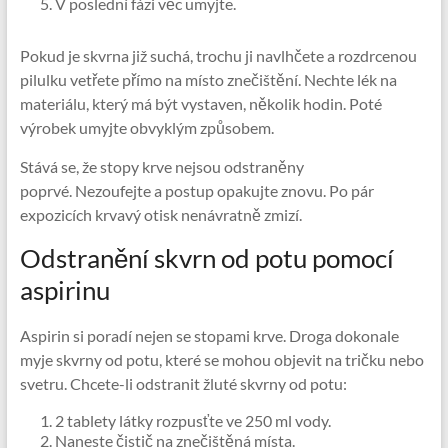
V poslední fázi věc umyjte.
Pokud je skvrna již suchá, trochu ji navlhčete a rozdrcenou
pilulku vetřete přímo na místo znečištění. Nechte lék na
materiálu, který má být vystaven, několik hodin. Poté
výrobek umyjte obvyklým způsobem.
Stává se, že stopy krve nejsou odstraněny
poprvé. Nezoufejte a postup opakujte znovu. Po pár
expozicích krvavý otisk nenávratně zmizí.
Odstranění skvrn od potu pomocí
aspirinu
Aspirin si poradí nejen se stopami krve. Droga dokonale
myje skvrny od potu, které se mohou objevit na tričku nebo
svetru. Chcete-li odstranit žluté skvrny od potu:
2 tablety látky rozpusťte ve 250 ml vody.
Naneste čistič na znečištěná místa.