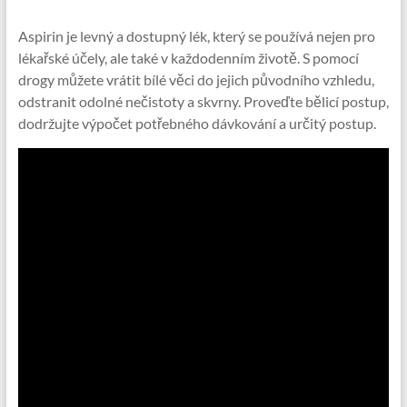
Aspirin je levný a dostupný lék, který se používá nejen pro
lékařské účely, ale také v každodenním životě. S pomocí
drogy můžete vrátit bílé věci do jejich původního vzhledu,
odstranit odolné nečistoty a skvrny. Proveďte bělicí postup,
dodržujte výpočet potřebného dávkování a určitý postup.