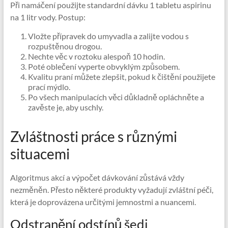
Při namáčení použijte standardní dávku 1 tabletu aspirinu
na 1 litr vody. Postup:
Vložte přípravek do umyvadla a zalijte vodou s
rozpuštěnou drogou.
Nechte věc v roztoku alespoň 10 hodin.
Poté oblečení vyperte obvyklým způsobem.
Kvalitu praní můžete zlepšit, pokud k čištění použijete
prací mýdlo.
Po všech manipulacích věci důkladně opláchněte a
zavěste je, aby uschly.
Zvláštnosti práce s různými
situacemi
Algoritmus akcí a výpočet dávkování zůstává vždy
nezměněn. Přesto některé produkty vyžadují zvláštní péči,
která je doprovázena určitými jemnostmi a nuancemi.
Odstranění odstínů šedi