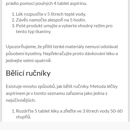
prádlo pomocí pouhých 4 tablet aspirinu.
Lék rozpusťte v 5 litrech teplé vody.
Závěs namočte alespoň na 5 hodin.
Poté produkt umyjte a vyberte vhodný režim pro
tento typ tkaniny.
Upozorňujeme, že příliš tenké materiály nemusí odolávat
působení kyseliny. Nepřekračujte proto dávkování léku a
jednejte velmi opatrně.
Bělicí ručníky
Existuje mnoho způsobů, jak bělit ručníky. Metoda léčby
aspirinem je v tomto seznamu zařazena jako jedna z
nejúčinnějších.
Rozdrťte 5 tablet léku a zřeďte ve 3 litrech vody 50-60
stupňů.