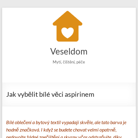
Skip
to
content
Veseldom
Mytí, čištění, péče
Jak vybělit bílé věci aspirinem
Bílé oblečení a bytový textil vypadají skvěle, ale tato barva je
hodně značková. I když se budete chovat velmi opatrně,
nedovolte žádné znečištění a skvrny včas odstraňujte, díky