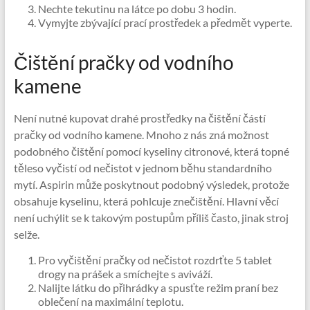
Nechte tekutinu na látce po dobu 3 hodin.
Vymyjte zbývající prací prostředek a předmět vyperte.
Čištění pračky od vodního
kamene
Není nutné kupovat drahé prostředky na čištění částí
pračky od vodního kamene. Mnoho z nás zná možnost
podobného čištění pomocí kyseliny citronové, která topné
těleso vyčistí od nečistot v jednom běhu standardního
mytí. Aspirin může poskytnout podobný výsledek, protože
obsahuje kyselinu, která pohlcuje znečištění. Hlavní věcí
není uchýlit se k takovým postupům příliš často, jinak stroj
selže.
Pro vyčištění pračky od nečistot rozdrťte 5 tablet
drogy na prášek a smíchejte s aviváží.
Nalijte látku do přihrádky a spusťte režim praní bez
oblečení na maximální teplotu.