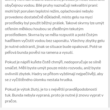
obyčejnou vodou. Bílé pruhy naznačují nekvalitní praní:
mohl být porušen teplotní režim, oplachování nebylo
provedeno dostatečně důkladně, místo gelu na mycí
prostředky byl použit běžný prášek. Takové skvrny lze umýt
otřením měkkou houbou se zředěným tekutým
prostředkem. Skvrna by se měla rozpustit a poté čistým
hadříkem vyčistit vodou bez saponátu. Všechny zbytky gelu
je nutné odstranit, jinak se situace bude opakovat. Poté se
péřová bunda pověsí na ramena a vysuší.
Pokud je náplň kuřete čistě chmýří, nedoporučuje se silně
smáčet. Měli byste umýt pouze místo rozvodu, aniž byste
ovlivnili zbytek. Hadry se přitom vyždímají nejpečlivěji, aby
se z vyčištěného úlomku nestala hrudka.
Pokud je výtok žlutý, je to s největší pravděpodobností
tuk. Bunda nebyla vypraná, proto je nutné ji znovu vyprat v
pračce.