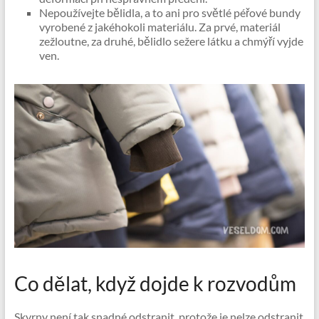
Nepoužívejte bělidla, a to ani pro světlé péřové bundy
vyrobené z jakéhokoli materiálu. Za prvé, materiál
zežloutne, za druhé, bělidlo sežere látku a chmýří vyjde
ven.
Co dělat, když dojde k rozvodům
Skvrny není tak snadné odstranit, protože je nelze odstranit