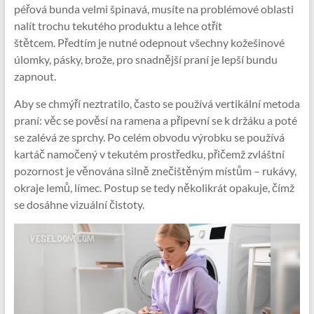
péřová bunda velmi špinavá, musíte na problémové oblasti
nalít trochu tekutého produktu a lehce otřít
štětcem. Předtím je nutné odepnout všechny kožešinové
úlomky, pásky, brože, pro snadnější praní je lepší bundu
zapnout.
Aby se chmýří neztratilo, často se používá vertikální metoda
praní: věc se pověsí na ramena a připevní se k držáku a poté
se zalévá ze sprchy. Po celém obvodu výrobku se používá
kartáč namočený v tekutém prostředku, přičemž zvláštní
pozornost je věnována silně znečištěným místům – rukávy,
okraje lemů, límec. Postup se tedy několikrát opakuje, čímž
se dosáhne vizuální čistoty.