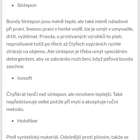
Sintepon
Bundy Sintepon jsou méně teplé, ale také méně náladové
při praní. Snesou praní v horké vodě, lze je umýt v umyvadle,
drtit, vyždímat. Pravda, u prošívaných výrobků to platí,
neprošívané totiž po třech až čtyřech vypráních rychle
ztrácejí na objemu. Ale sintepon je třeba umýt speciálním
detergentem, aby se zabránilo roztržení, když péřová bunda
zaschne.
Isosoft
Čtyřikrát tenčí než sintepon, ale mnohem teplejší. Také
nepředstavuje velké potíže při mytí a akceptuje ruční
metodu.
Holofiber
Plně syntetický materiál. Odolnější proti plísním, takže se