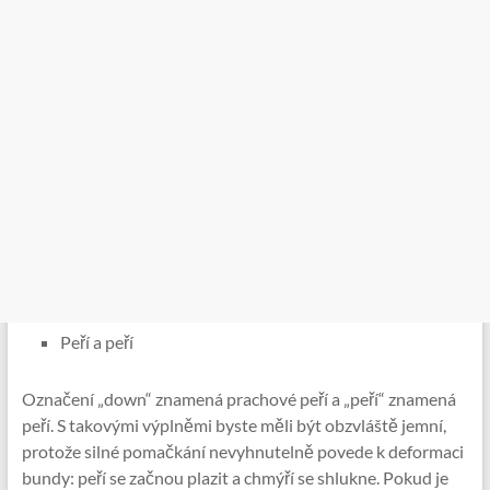
Peří a peří
Označení „down“ znamená prachové peří a „peří“ znamená
peří. S takovými výplněmi byste měli být obzvláště jemní,
protože silné pomačkání nevyhnutelně povede k deformaci
bundy: peří se začnou plazit a chmýří se shlukne. Pokud je