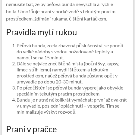
nemusíte bát, že by péřová bunda nevyschla a rychle
hnila. Umožňuje praní v horké vodě s tekutým pracím
prostředkem, ždímání rukama, čištění kartáčkem.
Pravidla mytí rukou
Péřová bunda, zcela zbavená příslušenství, se ponoří
do velké nádoby s vodou požadované teploty a
namočí se na 15 minut.
Dále se nejvíce znečištěná místa (boční švy, kapsy,
límec, střih lemu) namydlí štětcem a tekutým
prostředkem, načež péřová bunda zůstane opět v
umyvadle po dobu 20-30 minut.
Po předčištění se péřová bunda vypere jako obvykle
speciálním tekutým pracím prostředkem.
Bundu je nutné několikrát vymáchat: první až dvakrát
v umyvadle, poslední opláchnutí – ve sprše. Tím se
minimalizuje výskyt rozvodů.
Praní v pračce