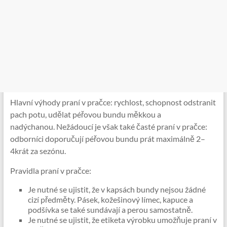
Hlavní výhody praní v pračce: rychlost, schopnost odstranit
pach potu, udělat péřovou bundu měkkou a
nadýchanou. Nežádoucí je však také časté praní v pračce:
odborníci doporučují péřovou bundu prát maximálně 2–
4krát za sezónu.
Pravidla praní v pračce:
Je nutné se ujistit, že v kapsách bundy nejsou žádné
cizí předměty. Pásek, kožešinový límec, kapuce a
podšívka se také sundávají a perou samostatně.
Je nutné se ujistit, že etiketa výrobku umožňuje praní v