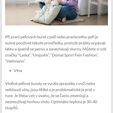
Při praní péřových bund z peří nebo prachového peří je
nutné používat tekuté prostředky, protože prášky ucpávají
látku a špatně se perou a zanechávají skvrny. Můžete si vzít
značky “Laska”, “Unipukh”, “Domal Sport Fein Fashion”,
“Heitmann”.
Vlna
Vlněné péřové bundy se vyrábí zpravidla z ovčí nebo
velbloudí vlny, jsou těžké a je problematické je prát v
ruce. Je třeba vzít v úvahu, že se často zmenšují a
nezneužívají horkou vodu. Optimální teplota je 30-40
stupňů.