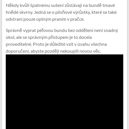
Někdy kvůli špatnému sušení zůstávají na bundě tmavé
hnědé skvrny. Jedná se o plísňové výrůstky, které se také
odstraní pouze úplným praním v pračce.
Správně vyprat péřovou bundu bez oddělení není snadný
úkol, ale se správným přístupem je to docela
proveditelné. Proto je důležité vzít v úvahu všechna
doporučení, abyste později nekoupili novou věc.