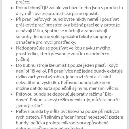
pračce.
Pokud chmýří již začalo vycházet nebo jsou v produktu
díry, měli byste automatické praní opustit.
Při praní péřových bund byste nikdy neměli používat
práškové prací prostředky a běžné prací gely, protože
ucpávají látku, špatně se máchají a zanechávají
šmouhy. Je nutné volit speciální tekuté šampony
označené pro mycí prostředky.
Nedoporučuje se používat velkou dávku mycího
prostředku, která přesahuje značku na odměrce
(víčku).
Do bubnu stroje lze umístit pouze jeden plášť, i když
není příliš velký. Při praní více než jedné bundy existuje
riziko zachycení výrobku, jeho roztržení a získání
nekvalitního výsledku. Péřovou bundu také není
možné dát do auta společně s jinými, menšími věcmi.
Péřovou bundu se doporučuje prát v režimu “Bio-
down”. Pokud takový režim neexistuje, můžete použít
„jemný režim“.
Péřová bunda by měla být lisována pouze při nízkých
rychlostech. Při silném předení hrozí nebezpečí zkažení
bundy: peříčka proleze mikrootvory způsobené
deformací při nesprávném předení.