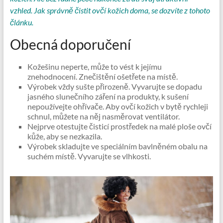
vzhled. Jak správně čistit ovčí kožich doma, se dozvíte z tohoto
článku.
Obecná doporučení
Kožešinu neperte, může to vést k jejímu
znehodnocení. Znečištění ošetřete na místě.
Výrobek vždy sušte přirozeně. Vyvarujte se dopadu
jasného slunečního záření na produkty, k sušení
nepoužívejte ohřívače. Aby ovčí kožich v bytě rychleji
schnul, můžete na něj nasměrovat ventilátor.
Nejprve otestujte čisticí prostředek na malé ploše ovčí
kůže, aby se nezkazila.
Výrobek skladujte ve speciálním bavlněném obalu na
suchém místě. Vyvarujte se vlhkosti.