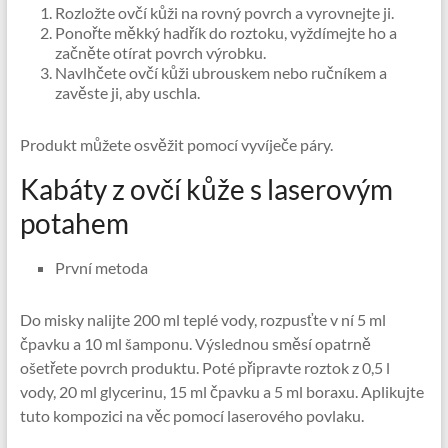
Rozložte ovčí kůži na rovný povrch a vyrovnejte ji.
Ponořte měkký hadřík do roztoku, vyždímejte ho a
začněte otírat povrch výrobku.
Navlhčete ovčí kůži ubrouskem nebo ručníkem a
zavěste ji, aby uschla.
Produkt můžete osvěžit pomocí vyvíječe páry.
Kabáty z ovčí kůže s laserovým
potahem
První metoda
Do misky nalijte 200 ml teplé vody, rozpusťte v ní 5 ml
čpavku a 10 ml šamponu. Výslednou směsí opatrně
ošetřete povrch produktu. Poté připravte roztok z 0,5 l
vody, 20 ml glycerinu, 15 ml čpavku a 5 ml boraxu. Aplikujte
tuto kompozici na věc pomocí laserového povlaku.