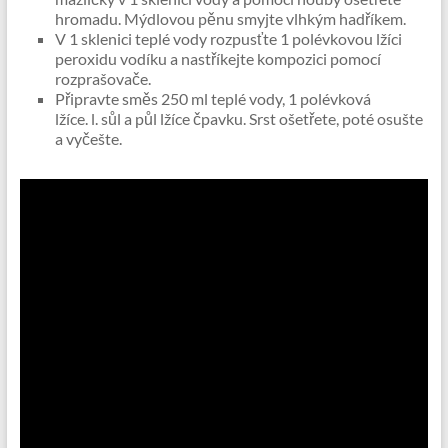
hromadu. Mýdlovou pěnu smyjte vlhkým hadříkem.
V 1 sklenici teplé vody rozpusťte 1 polévkovou lžíci
peroxidu vodíku a nastříkejte kompozici pomocí
rozprašovače.
Připravte směs 250 ml teplé vody, 1 polévková
lžíce. l. sůl a půl lžíce čpavku. Srst ošetřete, poté osušte
a vyčešte.