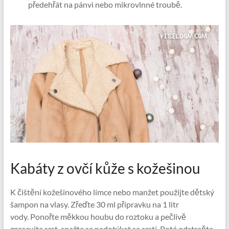
předehřát na pánvi nebo mikrovlnné troubě.
Kabáty z ovčí kůže s kožešinou
K čištění kožešinového límce nebo manžet použijte dětský
šampon na vlasy. Zřeďte 30 ml přípravku na 1 litr
vody. Ponořte měkkou houbu do roztoku a pečlivě
zpracujte srst, snažte se nedotýkat se srsti. Poté odstraňte