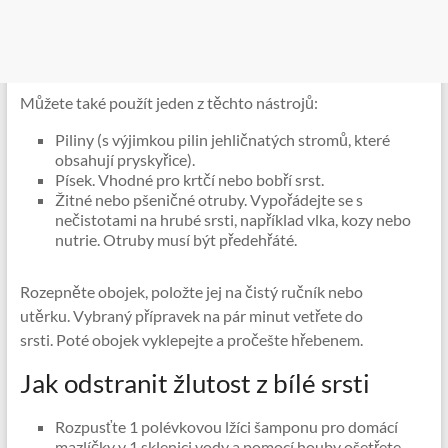
Můžete také použít jeden z těchto nástrojů:
Piliny (s výjimkou pilin jehličnatých stromů, které
obsahují pryskyřice).
Písek. Vhodné pro krtčí nebo bobří srst.
Žitné nebo pšeničné otruby. Vypořádejte se s
nečistotami na hrubé srsti, například vlka, kozy nebo
nutrie. Otruby musí být předehřáté.
Rozepněte obojek, položte jej na čistý ručník nebo
utěrku. Vybraný přípravek na pár minut vetřete do
srsti. Poté obojek vyklepejte a pročešte hřebenem.
Jak odstranit žlutost z bílé srsti
Rozpusťte 1 polévkovou lžíci šamponu pro domácí
mazlíčky v 1 sklenici vody a pomocí houby ošetřete