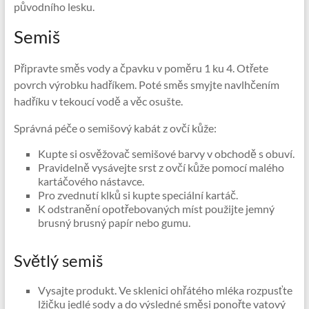
původního lesku.
Semiš
Připravte směs vody a čpavku v poměru 1 ku 4. Otřete
povrch výrobku hadříkem. Poté směs smyjte navlhčením
hadříku v tekoucí vodě a věc osušte.
Správná péče o semišový kabát z ovčí kůže:
Kupte si osvěžovač semišové barvy v obchodě s obuví.
Pravidelně vysávejte srst z ovčí kůže pomocí malého
kartáčového nástavce.
Pro zvednutí klků si kupte speciální kartáč.
K odstranění opotřebovaných míst použijte jemný
brusný brusný papír nebo gumu.
Světlý semiš
Vysajte produkt. Ve sklenici ohřátého mléka rozpusťte
lžičku jedlé sody a do výsledné směsi ponořte vatový