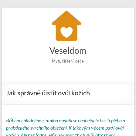
Skip
to
content
Veseldom
Mytí, čištění, péče
Jak správně čistit ovčí kožich
Během chladného zimního období se neobejdete bez teplého a
praktického svrchního oblečení. K takovým věcem patří ovčí
kožich. Ale bez řádné péče nakonec ztratí svůj atraktivní