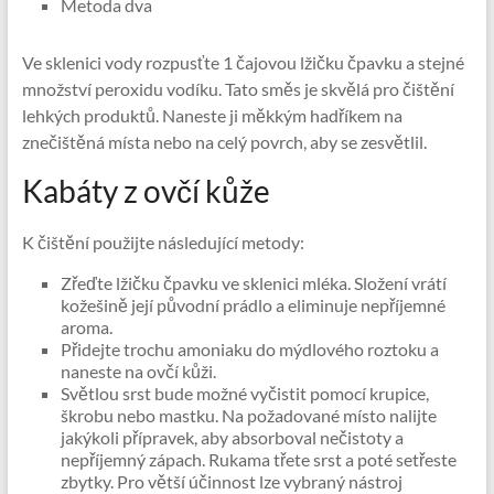
Metoda dva
Ve sklenici vody rozpusťte 1 čajovou lžičku čpavku a stejné
množství peroxidu vodíku. Tato směs je skvělá pro čištění
lehkých produktů. Naneste ji měkkým hadříkem na
znečištěná místa nebo na celý povrch, aby se zesvětlil.
Kabáty z ovčí kůže
K čištění použijte následující metody:
Zřeďte lžičku čpavku ve sklenici mléka. Složení vrátí
kožešině její původní prádlo a eliminuje nepříjemné
aroma.
Přidejte trochu amoniaku do mýdlového roztoku a
naneste na ovčí kůži.
Světlou srst bude možné vyčistit pomocí krupice,
škrobu nebo mastku. Na požadované místo nalijte
jakýkoli přípravek, aby absorboval nečistoty a
nepříjemný zápach. Rukama třete srst a poté setřeste
zbytky. Pro větší účinnost lze vybraný nástroj