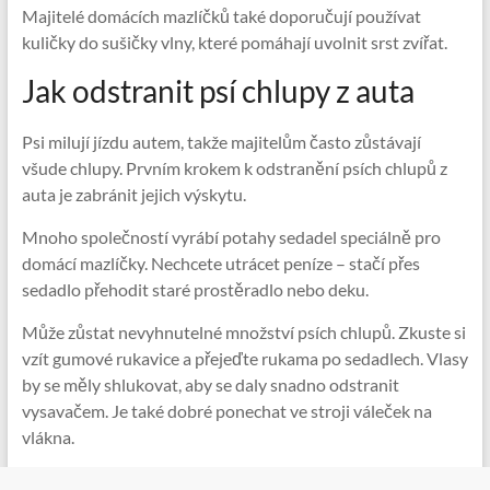
Majitelé domácích mazlíčků také doporučují používat
kuličky do sušičky vlny, které pomáhají uvolnit srst zvířat.
Jak odstranit psí chlupy z auta
Psi milují jízdu autem, takže majitelům často zůstávají
všude chlupy. Prvním krokem k odstranění psích chlupů z
auta je zabránit jejich výskytu.
Mnoho společností vyrábí potahy sedadel speciálně pro
domácí mazlíčky. Nechcete utrácet peníze – stačí přes
sedadlo přehodit staré prostěradlo nebo deku.
Může zůstat nevyhnutelné množství psích chlupů. Zkuste si
vzít gumové rukavice a přejeďte rukama po sedadlech. Vlasy
by se měly shlukovat, aby se daly snadno odstranit
vysavačem. Je také dobré ponechat ve stroji váleček na
vlákna.