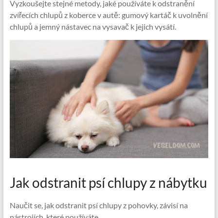
Vyzkoušejte stejné metody, jaké používáte k odstranění
zvířecích chlupů z koberce v autě: gumový kartáč k uvolnění
chlupů a jemný nástavec na vysavač k jejich vysátí.
Jak odstranit psí chlupy z nábytku
Naučit se, jak odstranit psí chlupy z pohovky, závisí na
nástrojích, které používáte.