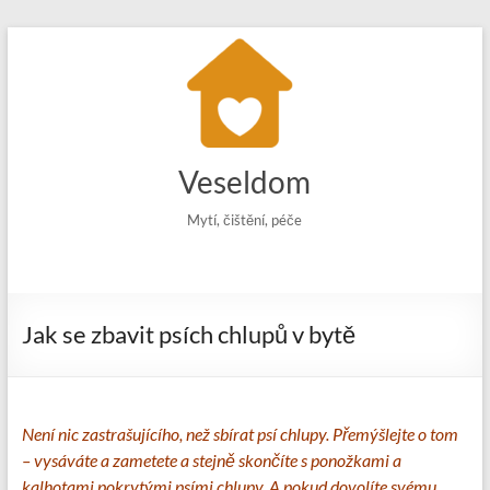
Skip
to
content
Veseldom
Mytí, čištění, péče
Jak se zbavit psích chlupů v bytě
Není nic zastrašujícího, než sbírat psí chlupy. Přemýšlejte o tom
– vysáváte a zametete a stejně skončíte s ponožkami a
kalhotami pokrytými psími chlupy. A pokud dovolíte svému