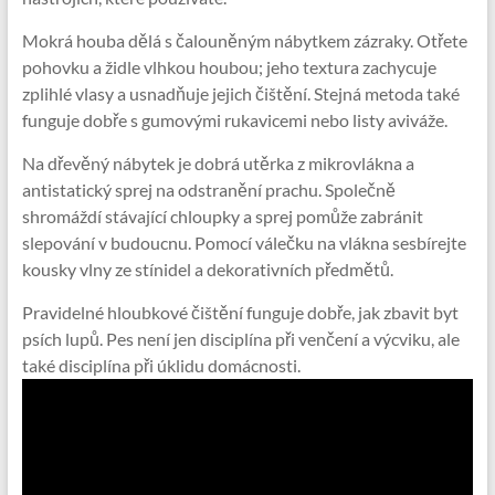
Mokrá houba dělá s čalouněným nábytkem zázraky. Otřete
pohovku a židle vlhkou houbou; jeho textura zachycuje
zplihlé vlasy a usnadňuje jejich čištění. Stejná metoda také
funguje dobře s gumovými rukavicemi nebo listy aviváže.
Na dřevěný nábytek je dobrá utěrka z mikrovlákna a
antistatický sprej na odstranění prachu. Společně
shromáždí stávající chloupky a sprej pomůže zabránit
slepování v budoucnu. Pomocí válečku na vlákna sesbírejte
kousky vlny ze stínidel a dekorativních předmětů.
Pravidelné hloubkové čištění funguje dobře, jak zbavit byt
psích lupů. Pes není jen disciplína při venčení a výcviku, ale
také disciplína při úklidu domácnosti.