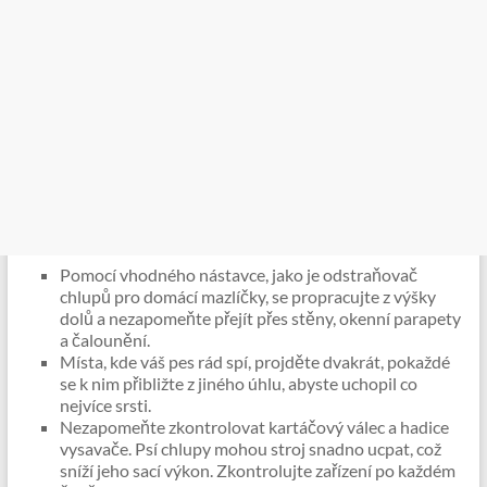
Pomocí vhodného nástavce, jako je odstraňovač
chlupů pro domácí mazlíčky, se propracujte z výšky
dolů a nezapomeňte přejít přes stěny, okenní parapety
a čalounění.
Místa, kde váš pes rád spí, projděte dvakrát, pokaždé
se k nim přibližte z jiného úhlu, abyste uchopil co
nejvíce srsti.
Nezapomeňte zkontrolovat kartáčový válec a hadice
vysavače. Psí chlupy mohou stroj snadno ucpat, což
sníží jeho sací výkon. Zkontrolujte zařízení po každém