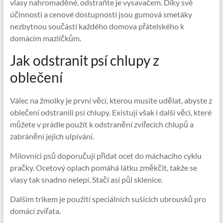
vlasy nahromaděné, odstraňte je vysavačem. Díky své
účinnosti a cenové dostupnosti jsou gumová smetáky
nezbytnou součástí každého domova přátelského k
domácím mazlíčkům.
Jak odstranit psí chlupy z
oblečení
Válec na žmolky je první věcí, kterou musíte udělat, abyste z
oblečení odstranili psí chlupy. Existují však i další věci, které
můžete v prádle použít k odstranění zvířecích chlupů a
zabránění jejich ulpívání.
Milovníci psů doporučují přidat ocet do máchacího cyklu
pračky. Ocetový oplach pomáhá látku změkčit, takže se
vlasy tak snadno nelepí. Stačí asi půl sklenice.
Dalším trikem je použití speciálních sušících ubrousků pro
domácí zvířata.