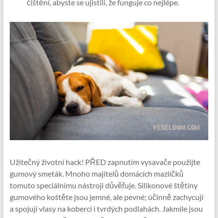
čištění, abyste se ujistili, že funguje co nejlépe.
Užitečný životní hack! PŘED zapnutím vysavače použijte
gumový smeták. Mnoho majitelů domácích mazlíčků
tomuto speciálnímu nástroji důvěřuje. Silikonové štětiny
gumového koštěte jsou jemné, ale pevné; účinně zachycují
a spojují vlasy na koberci i tvrdých podlahách. Jakmile jsou