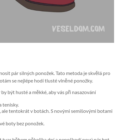
nosit pár silných ponožek. Tato metoda je skvělá pro
otám se nejlépe hodí tlusté vlněné ponožky.
 by být husté a měkké, aby vás při nasazování
 tenisky.
y, ale tentokrát v botách. S novými semišovými botami
vé boty bez ponožek.
tvar během několika dní a nepoškodí nový pár bot.