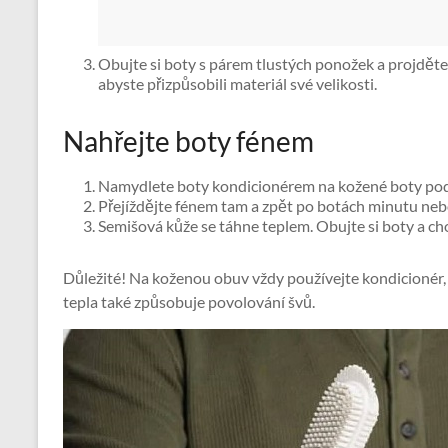
Obujte si boty s párem tlustých ponožek a projděte 
abyste přizpůsobili materiál své velikosti.
Nahřejte boty fénem
Namydlete boty kondicionérem na kožené boty podl
Přejíždějte fénem tam a zpět po botách minutu neb
Semišová kůže se táhne teplem. Obujte si boty a c
Důležité! Na koženou obuv vždy používejte kondicionér, 
tepla také způsobuje povolování švů.