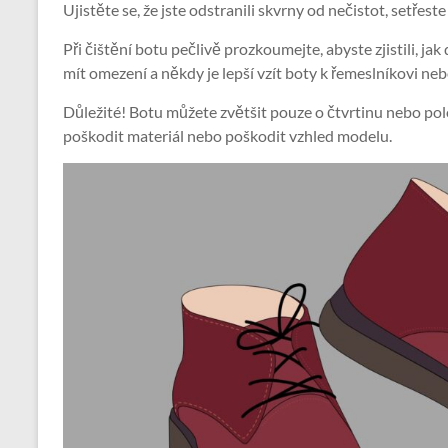
Ujistěte se, že jste odstranili skvrny od nečistot, setřes
Při čištění botu pečlivě prozkoumejte, abyste zjistili, jak
mít omezení a někdy je lepší vzít boty k řemeslníkovi n
Důležité! Botu můžete zvětšit pouze o čtvrtinu nebo polov
poškodit materiál nebo poškodit vzhled modelu.