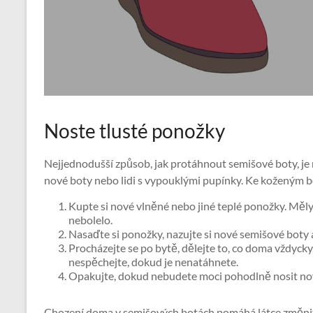
Noste tlusté ponožky
Nejjednodušší způsob, jak protáhnout semišové boty, je 
nové boty nebo lidi s vypouklými pupínky. Ke koženým b
Kupte si nové vlněné nebo jiné teplé ponožky. Měly
nebolelo.
Nasaďte si ponožky, nazujte si nové semišové boty a
Procházejte se po bytě, dělejte to, co doma vždyck
nespěchejte, dokud je nenatáhnete.
Opakujte, dokud nebudete moci pohodlně nosit no
Chození doma v semišových botách pomáhá látce změnit 