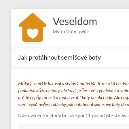
Skip
to
Veseldom
content
Mytí, čištění, péče
Jak protáhnout semišové boty
Měkký semiš je luxusní a stylový materiál. Je měkká na dotek, 
poddajná kůže na boty, ale když je čerstvě vybalená z krabice
určité nepříjemnosti a touha vrátit boty do obchodu. Ale nes
vám nejúčinnější způsoby, jak natáhnout semišové boty do po
Níže uvedené metody lze také použít, pokud jste si omyl