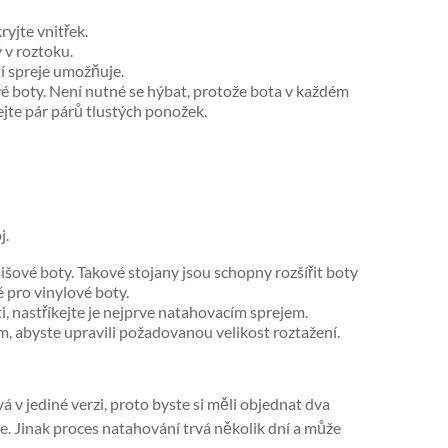
ryjte vnitřek.
 v roztoku.
tí spreje umožňuje.
é boty. Není nutné se hýbat, protože bota v každém
ejte pár párů tlustých ponožek.
j.
išové boty. Takové stojany jsou schopny rozšířit boty
 pro vinylové boty.
i, nastříkejte je nejprve natahovacím sprejem.
m, abyste upravili požadovanou velikost roztažení.
 v jediné verzi, proto byste si měli objednat dva
. Jinak proces natahování trvá několik dní a může