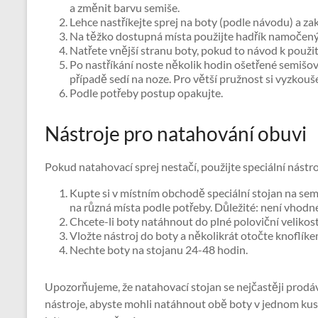
a změnit barvu semiše.
Lehce nastříkejte sprej na boty (podle návodu) a zak
Na těžko dostupná místa použijte hadřík namočený
Natřete vnější stranu boty, pokud to návod k použi
Po nastříkání noste několik hodin ošetřené semišov
případě sedí na noze. Pro větší pružnost si vyzkouš
Podle potřeby postup opakujte.
Nástroje pro natahování obuvi
Pokud natahovací sprej nestačí, použijte speciální nástro
Kupte si v místním obchodě speciální stojan na sem
na různá místa podle potřeby. Důležité: není vhodné
Chcete-li boty natáhnout do plné poloviční velikost
Vložte nástroj do boty a několikrát otočte knoflíke
Nechte boty na stojanu 24-48 hodin.
Upozorňujeme, že natahovací stojan se nejčastěji prodává
nástroje, abyste mohli natáhnout obě boty v jednom kuse