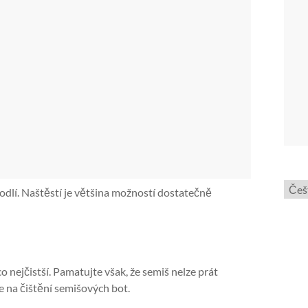
Zvol
lí. Naštěstí je většina možností dostatečně
jazyk
o nejčistší. Pamatujte však, že semiš nelze prát
e na čištění semišových bot.