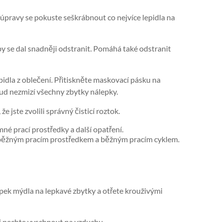
pravy se pokuste seškrábnout co nejvíce lepidla na
by se dal snadněji odstranit. Pomáhá také odstranit
idla z oblečení. Přitiskněte maskovací pásku na
kud nezmizí všechny zbytky nálepky.
že jste zvolili správný čisticí roztok.
mné prací prostředky a další opatření.
 běžným pracím prostředkem a běžným pracím cyklem.
pek mýdla na lepkavé zbytky a otřete krouživými
ji nechte vyschnout na vzduchu.