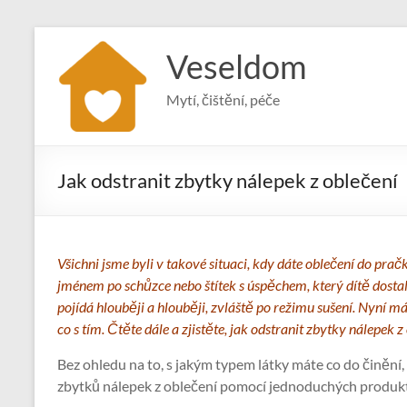
Skip
to
Veseldom
content
Mytí, čištění, péče
Jak odstranit zbytky nálepek z oblečení
Všichni jsme byli v takové situaci, kdy dáte oblečení do pr
jménem po schůzce nebo štítek s úspěchem, který dítě dostalo 
pojídá hlouběji a hlouběji, zvláště po režimu sušení. Nyní m
co s tím. Čtěte dále a zjistěte, jak odstranit zbytky nálepek z
Bez ohledu na to, s jakým typem látky máte co do činění
zbytků nálepek z oblečení pomocí jednoduchých produktů