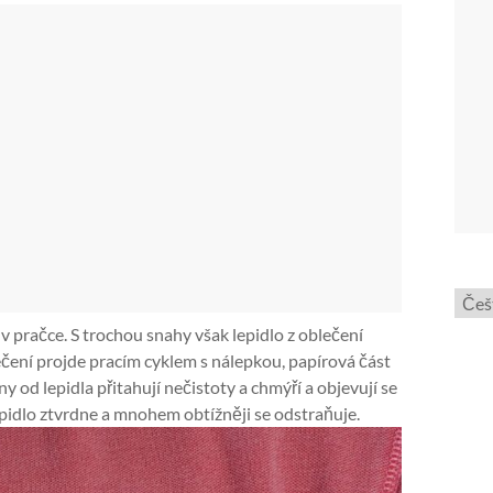
Zvol
jazyk
 v pračce. S trochou snahy však lepidlo z oblečení
čení projde pracím cyklem s nálepkou, papírová část
 od lepidla přitahují nečistoty a chmýří a objevují se
epidlo ztvrdne a mnohem obtížněji se odstraňuje.