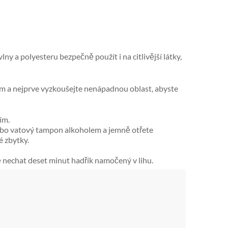
ny a polyesteru bezpečně použít i na citlivější látky,
em a nejprve vyzkoušejte nenápadnou oblast, abyste
ím.
nebo vatový tampon alkoholem a jemně otřete
é zbytky.
ě nechat deset minut hadřík namočený v lihu.