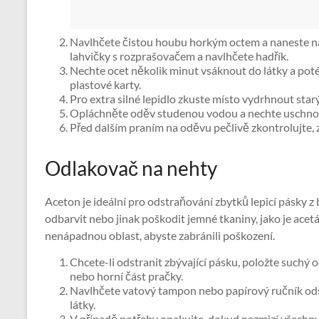
Navlhčete čistou houbu horkým octem a naneste na l
lahvičky s rozprašovačem a navlhčete hadřík.
Nechte ocet několik minut vsáknout do látky a pot
plastové karty.
Pro extra silné lepidlo zkuste místo vydrhnout st
Opláchněte oděv studenou vodou a nechte uschno
Před dalším praním na oděvu pečlivě zkontrolujte, 
Odlakovač na nehty
Aceton je ideální pro odstraňování zbytků lepicí pásky 
odbarvit nebo jinak poškodit jemné tkaniny, jako je acet
nenápadnou oblast, abyste zabránili poškození.
Chcete-li odstranit zbývající pásku, položte suchý 
nebo horní část pračky.
Navlhčete vatový tampon nebo papírový ručník ods
látky.
V případě potřeby opakujte, dokud nezmizí všechny