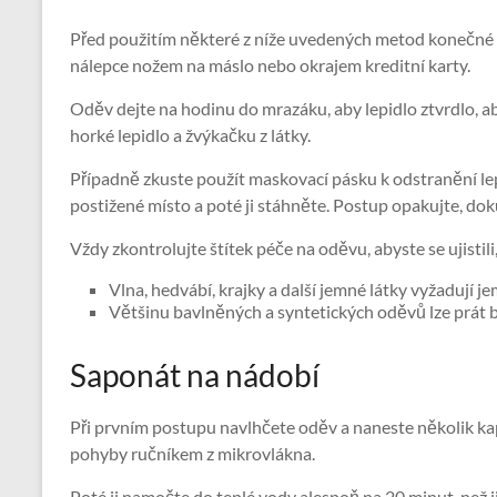
Před použitím některé z níže uvedených metod konečné ú
nálepce nožem na máslo nebo okrajem kreditní karty.
Oděv dejte na hodinu do mrazáku, aby lepidlo ztvrdlo, a
horké lepidlo a žvýkačku z látky.
Případně zkuste použít maskovací pásku k odstranění lep
postižené místo a poté ji stáhněte. Postup opakujte, do
Vždy zkontrolujte štítek péče na oděvu, abyste se ujistili, 
Vlna, hedvábí, krajky a další jemné látky vyžadují je
Většinu bavlněných a syntetických oděvů lze prát
Saponát na nádobí
Při prvním postupu navlhčete oděv a naneste několik ka
pohyby ručníkem z mikrovlákna.
Poté ji namočte do teplé vody alespoň na 20 minut, než 