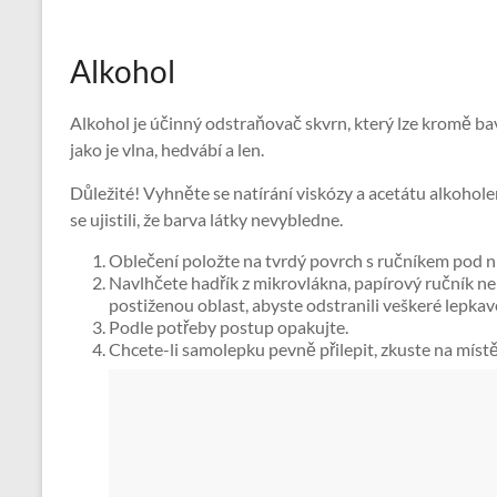
Alkohol
Alkohol je účinný odstraňovač skvrn, který lze kromě bavl
jako je vlna, hedvábí a len.
Důležité! Vyhněte se natírání viskózy a acetátu alkohol
se ujistili, že barva látky nevybledne.
Oblečení položte na tvrdý povrch s ručníkem pod n
Navlhčete hadřík z mikrovlákna, papírový ručník 
postiženou oblast, abyste odstranili veškeré lepkav
Podle potřeby postup opakujte.
Chcete-li samolepku pevně přilepit, zkuste na míst