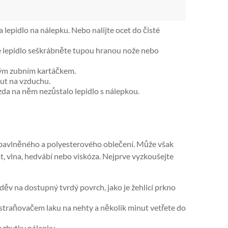
epidlo na nálepku. Nebo nalijte ocet do čisté
é lepidlo seškrábněte tupou hranou nože nebo
arým zubním kartáčkem.
ut na vzduchu.
zda na něm nezůstalo lepidlo s nálepkou.
z bavlněného a polyesterového oblečení. Může však
át, vlna, hedvábí nebo viskóza. Nejprve vyzkoušejte
oděv na dostupný tvrdý povrch, jako je žehlicí prkno
traňovačem laku na nehty a několik minut vetřete do
 zbytky nálepky.