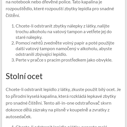
na notebook nebo dřevěné police. Tato kapalina je
rozpouštědlo, které rozpouští zbytky lepidla pro snadné
čištění.
Chcete-li odstranit zbytky nálepky z látky, nalijte
trochu alkoholu na vatový tampon a vetřete jej do
staré nálepky.
Pomocí nehtů zvedněte volný papír a poté použijte
další vatový tampon namočený v alkoholu, abyste
odstranili zbývající lepidlo.
Perte v pračce s pracím prostředkem jako obvykle.
Stolní ocet
Chcete-li odstranit lepidlo z látky, zkuste použít bílý ocet. Je
to přírodní kyselá kapalina, která rozkládá lepkavé zbytky
pro snadné čištění. Tento all-in-one odstraňovač skvrn
dokonce dělá zázraky na plísně v koupelně a zvratky z
autosedaček.
Chcete-li odstranit lepidlo z látky, naneste malé