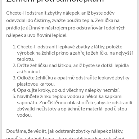
Chcete-li odstranit zbytky nálepek, aniž byste oděv
odevzdali do čistírny, zvažte použití tepla. Žehlička na
prádlo je účinným nástrojem pro odstraňování odolných
nálepek a uvolňování lepidel.
Chcete-li odstranit lepkavé zbytky z látky, položte
výrobek na žehlicí prkno a zahřejte žehličku na nejvyšší
teplotu.
Držte žehličku nad látkou, aniž byste se dotkli lepidla
asi 5 minut.
Odložte žehličku a opatrně odstraňte lepkavé zbytky
plastovou kartou.
Opakujte kroky, dokud všechny nálepky nezmizí.
Navlhčete žínku teplou vodou a několika kapkami
saponátu. Znečištěnou oblast otřete, abyste odstranili
zbývající nečistoty a opláchněte materiál pod čistou
vodou.
Doufáme, že vědět, jak odstranit zbytky nálepek z látky,
pomůže zabránit tomu, aby vaše oblíbené kusy oblečení