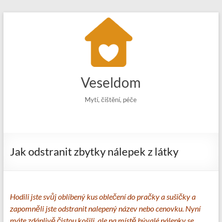
Skip
to
content
Veseldom
Mytí, čištění, péče
Jak odstranit zbytky nálepek z látky
Hodili jste svůj oblíbený kus oblečení do pračky a sušičky a
zapomněli jste odstranit nalepený název nebo cenovku. Nyní
máte zdánlivě čistou košili, ale na místě bývalé nálepky se