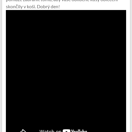
skončily v koši. Dobrý den!