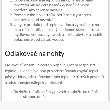
množství bílého octa na měkký hadřík a skvrnu
protřete, aby se lehce nasákla.
Pomocí zubního kartáčku setřete kusy starých
nálepek, dokud nezmizí.
Umyjte produkt pod teplou vodou a vymačkejte na
materiál několik kapek mýdla. Jemně skvrnu otřete
mýdlovou vodou, abyste odstranili přebytek, a hadřík
opláchněte pod čistou vodou.
Odlakovač na nehty
Odlakovač obsahuje aceton, kapalinu, která rozpouští
lepidlo. Je ideální volbou pro odstraňování zbytků lepicí
pásky z látky, odstraňování super lepidla z různých povrchů
a odstraňování nálepek z oblečení.
Rozložte ručník na čistý povrch a položte na ručník
lepicí stranou dolů.