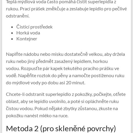
Teplá mýdlová voda často pomáhá čistit superlepidla z
rukou. Prací prášek změkčuje a zeslabuje lepidlo pro pečlivé
odstranění.
Čisticí prostředek
Horká voda
Kontejner
Naplňte nádobu nebo misku dostatečně velkou, aby držela
ruku nebo jiný předmět zasažený lepidlem, horkou
vodou. Rozpusťte pár kapek tekutého pracího prášku ve
vodě. Napěňte roztok do pěny a namočte postiženou ruku
do mýdlové vody po dobu asi 20 minut.
Chcete-li odstranit superlepidlo z pokožky, počkejte, otřete
oblast, aby se lepidlo uvolnilo, a poté si opláchněte ruku
čistou vodou. Pokud nějaké zbytky zůstanou, zkuste na
pokožku nanést mléko na ruce.
Metoda 2 (pro skleněné povrchy)