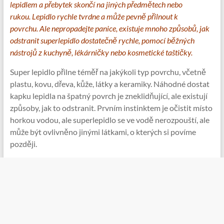
lepidlem a přebytek skončí na jiných předmětech nebo
rukou. Lepidlo rychle tvrdne a může pevně přilnout k
povrchu. Ale nepropadejte panice, existuje mnoho způsobů, jak
odstranit superlepidlo dostatečně rychle, pomocí běžných
nástrojů z kuchyně, lékárničky nebo kosmetické taštičky.
Super lepidlo přilne téměř na jakýkoli typ povrchu, včetně
plastu, kovu, dřeva, kůže, látky a keramiky. Náhodné dostat
kapku lepidla na špatný povrch je zneklidňující, ale existují
způsoby, jak to odstranit. Prvním instinktem je očistit místo
horkou vodou, ale superlepidlo se ve vodě nerozpouští, ale
může být ovlivněno jinými látkami, o kterých si povíme
později.