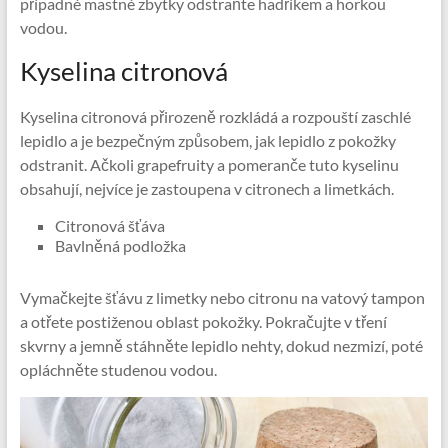
případné mastné zbytky odstraňte hadříkem a horkou
vodou.
Kyselina citronová
Kyselina citronová přirozeně rozkládá a rozpouští zaschlé
lepidlo a je bezpečným způsobem, jak lepidlo z pokožky
odstranit. Ačkoli grapefruity a pomeranče tuto kyselinu
obsahují, nejvíce je zastoupena v citronech a limetkách.
Citronová šťáva
Bavlněná podložka
Vymačkejte šťávu z limetky nebo citronu na vatový tampon
a otřete postiženou oblast pokožky. Pokračujte v tření
skvrny a jemně stáhněte lepidlo nehty, dokud nezmizí, poté
opláchněte studenou vodou.