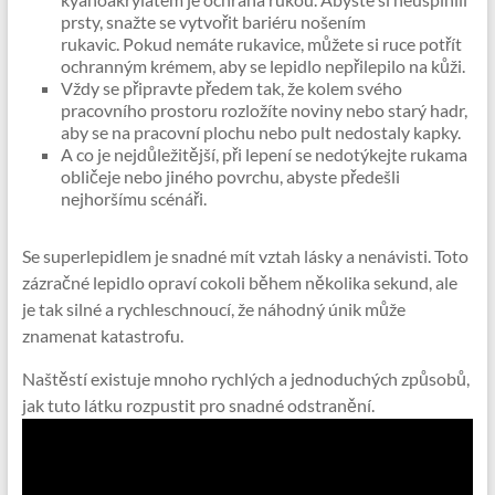
prsty, snažte se vytvořit bariéru nošením
rukavic. Pokud nemáte rukavice, můžete si ruce potřít
ochranným krémem, aby se lepidlo nepřilepilo na kůži.
Vždy se připravte předem tak, že kolem svého
pracovního prostoru rozložíte noviny nebo starý hadr,
aby se na pracovní plochu nebo pult nedostaly kapky.
A co je nejdůležitější, při lepení se nedotýkejte rukama
obličeje nebo jiného povrchu, abyste předešli
nejhoršímu scénáři.
Se superlepidlem je snadné mít vztah lásky a nenávisti. Toto
zázračné lepidlo opraví cokoli během několika sekund, ale
je tak silné a rychleschnoucí, že náhodný únik může
znamenat katastrofu.
Naštěstí existuje mnoho rychlých a jednoduchých způsobů,
jak tuto látku rozpustit pro snadné odstranění.