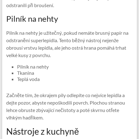
odstranili při broušení.
Pilník na nehty
Pilník na nehty je užitečný, pokud nemáte brusný papír na
odstranění superlepidla. Tento běžný nástroj nejenže
obrousí vrstvu lepidla, ale jeho ostrá hrana pomáhá trhat
velké kusy z povrchu.
Pilník na nehty
Tkanina
Teplá voda
Začněte tím, že okrajem pily odlepíte co nejvíce lepidla a
dejte pozor, abyste nepoškodili povrch. Plochou stranou
lehce obruste zbývající nečistoty a poté skvrnu otřete
vlhkým hadříkem.
Nástroje z kuchyně