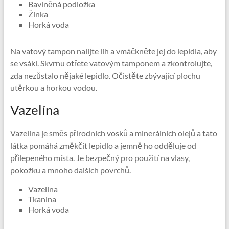
Bavlněná podložka
Žínka
Horká voda
Na vatový tampon nalijte líh a vmáčkněte jej do lepidla, aby
se vsákl. Skvrnu otřete vatovým tamponem a zkontrolujte,
zda nezůstalo nějaké lepidlo. Očistěte zbývající plochu
utěrkou a horkou vodou.
Vazelína
Vazelína je směs přírodních vosků a minerálních olejů a tato
látka pomáhá změkčit lepidlo a jemně ho odděluje od
přilepeného místa. Je bezpečný pro použití na vlasy,
pokožku a mnoho dalších povrchů.
Vazelína
Tkanina
Horká voda