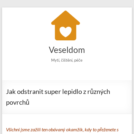
Skip
to
content
Veseldom
Mytí, čištění, péče
Jak odstranit super lepidlo z různých
povrchů
Všichni jsme zažili ten obávaný okamžik, kdy to přeženete s