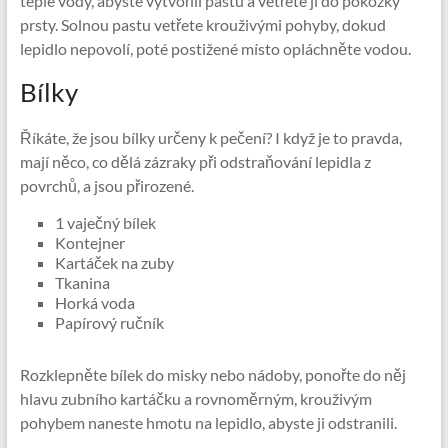
teplé vody, abyste vytvořili pastu a vetřete ji do pokožky
prsty. Solnou pastu vetřete krouživými pohyby, dokud
lepidlo nepovolí, poté postižené místo opláchněte vodou.
Bílky
Říkáte, že jsou bílky určeny k pečení? I když je to pravda,
mají něco, co dělá zázraky při odstraňování lepidla z
povrchů, a jsou přirozené.
1 vaječný bílek
Kontejner
Kartáček na zuby
Tkanina
Horká voda
Papírový ručník
Rozklepněte bílek do misky nebo nádoby, ponořte do něj
hlavu zubního kartáčku a rovnoměrným, krouživým
pohybem naneste hmotu na lepidlo, abyste ji odstranili.