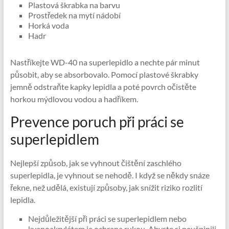
Plastová škrabka na barvu
Prostředek na mytí nádobí
Horká voda
Hadr
Nastříkejte WD-40 na superlepidlo a nechte pár minut
působit, aby se absorbovalo. Pomocí plastové škrabky
jemně odstraňte kapky lepidla a poté povrch očistěte
horkou mýdlovou vodou a hadříkem.
Prevence poruch při práci se
superlepidlem
Nejlepší způsob, jak se vyhnout čištění zaschlého
superlepidla, je vyhnout se nehodě. I když se někdy snáze
řekne, než udělá, existují způsoby, jak snížit riziko rozlití
lepidla.
Nejdůležitější při práci se superlepidlem nebo
kyanoakrylátem je ochrana rukou. Abyste si neušpinili