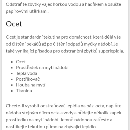
Odstraňte zbytky vajec horkou vodou a hadříkem a osušte
papírovými utěrkami.
Ocet
Ocet je standardní tekutina pro domácnost, která dělá vše
od čištění pekáčů až po čištění odpadů myčky nádobí. Je
také vynikající přísadou pro odstranění zbytků superlepidla.
Ocet
Prostředek na mytí nádobí
Teplá voda
Postřikovač
Houba na mytí
Tkanina
Chcete-li vyrobit odstraňovač lepidla na bázi octa, naplňte
nádobu stejným dílem octa a vody a přidejte několik kapek
prostředku na mytí nádobí. Jemně nádobou zatřeste a
nastříkejte tekutinu přímo na zbývající lepidlo.