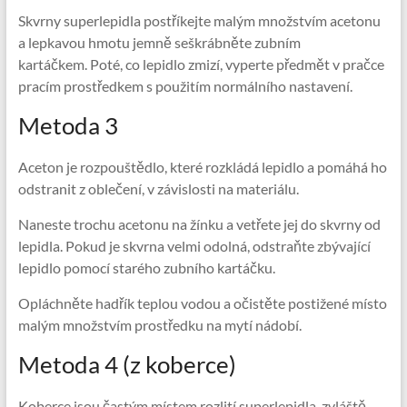
Skvrny superlepidla postříkejte malým množstvím acetonu
a lepkavou hmotu jemně seškrábněte zubním
kartáčkem. Poté, co lepidlo zmizí, vyperte předmět v pračce
pracím prostředkem s použitím normálního nastavení.
Metoda 3
Aceton je rozpouštědlo, které rozkládá lepidlo a pomáhá ho
odstranit z oblečení, v závislosti na materiálu.
Naneste trochu acetonu na žínku a vetřete jej do skvrny od
lepidla. Pokud je skvrna velmi odolná, odstraňte zbývající
lepidlo pomocí starého zubního kartáčku.
Opláchněte hadřík teplou vodou a očistěte postižené místo
malým množstvím prostředku na mytí nádobí.
Metoda 4 (z koberce)
Koberce jsou častým místem rozlití superlepidla, zvláště