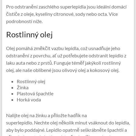
Pro odstranění zaschlého superlepidla jsou ideální domácí
čističe z oleje, kyseliny citronové, sody nebo octa. Více
podrobností níže.
Rostlinný olej
Olej pomáhá změkčit vazbu lepidla, což usnadňuje jeho
odstranění z povrchu, ať už potřebujete odstranit lepidlo z
laku auta nebo z prstů. Funguje téměř jakýkoli rostlinný
olej, ale naše oblíbené jsou olivový olej a kokosový olej.
Rostlinný olej
Žínka
Plastová špachtle
Horká voda
Nalijte olej na žínku a přiložte hadřík na
superlepidlo. Nechte olej několik minut vsáknout do lepidla,
aby bylo poddajné. Lepidlo opatrně seškrábněte špachtlí a