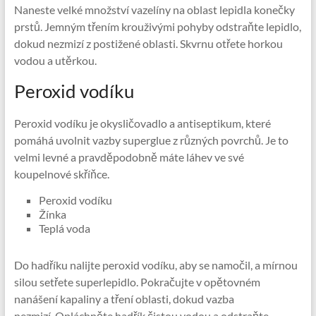
Naneste velké množství vazelíny na oblast lepidla konečky
prstů. Jemným třením krouživými pohyby odstraňte lepidlo,
dokud nezmizí z postižené oblasti. Skvrnu otřete horkou
vodou a utěrkou.
Peroxid vodíku
Peroxid vodíku je okysličovadlo a antiseptikum, které
pomáhá uvolnit vazby superglue z různých povrchů. Je to
velmi levné a pravděpodobně máte láhev ve své
koupelnové skříňce.
Peroxid vodíku
Žínka
Teplá voda
Do hadříku nalijte peroxid vodíku, aby se namočil, a mírnou
silou setřete superlepidlo. Pokračujte v opětovném
nanášení kapaliny a tření oblasti, dokud vazba
nezmizí. Opláchněte hadřík čistou vodou a odstraňte