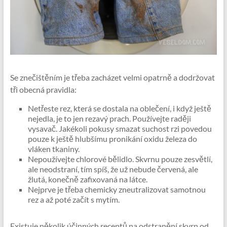
Se znečištěním je třeba zacházet velmi opatrně a dodržovat
tři obecná pravidla:
Netřeste rez, která se dostala na oblečení, i když ještě
nejedla, je to jen rezavý prach. Používejte raději
vysavač. Jakékoli pokusy smazat suchost rzi povedou
pouze k ještě hlubšímu pronikání oxidu železa do
vláken tkaniny.
Nepoužívejte chlorové bělidlo. Skvrnu pouze zesvětlí,
ale neodstraní, tím spíš, že už nebude červená, ale
žlutá, konečně zafixovaná na látce.
Nejprve je třeba chemicky zneutralizovat samotnou
rez a až poté začít s mytím.
Existuje několik účinných receptů na odstranění skvrn od