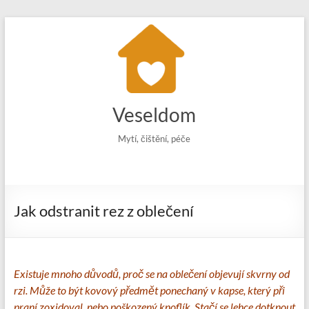
Skip
to
content
Veseldom
Mytí, čištění, péče
Jak odstranit rez z oblečení
Existuje mnoho důvodů, proč se na oblečení objevují skvrny od
rzi. Může to být kovový předmět ponechaný v kapse, který při
praní zoxidoval, nebo poškozený knoflík. Stačí se lehce dotknout