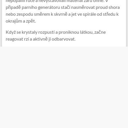
nepopálili ruce a nevystavovali materiál žáru ohně. V
případě parního generátoru stačí nasměrovat proud shora
nebo zespodu směrem k skvrně a jet ve spirále od středu k
okrajům a zpět.
Když se krystaly rozpustí a proniknou látkou, začne
reagovat rzí a aktivně ji odbarvovat.