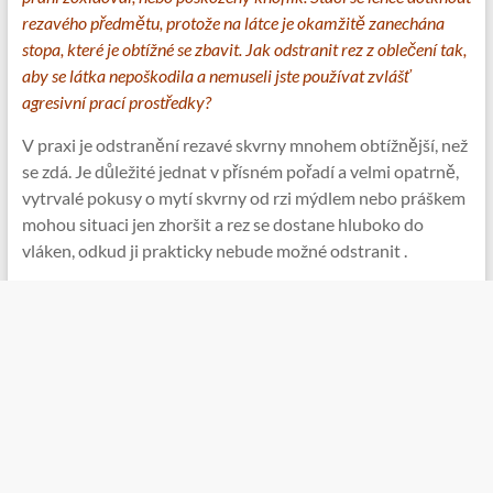
rezavého předmětu, protože na látce je okamžitě zanechána
stopa, které je obtížné se zbavit. Jak odstranit rez z oblečení tak,
aby se látka nepoškodila a nemuseli jste používat zvlášť
agresivní prací prostředky?
V praxi je odstranění rezavé skvrny mnohem obtížnější, než
se zdá. Je důležité jednat v přísném pořadí a velmi opatrně,
vytrvalé pokusy o mytí skvrny od rzi mýdlem nebo práškem
mohou situaci jen zhoršit a rez se dostane hluboko do
vláken, odkud ji prakticky nebude možné odstranit .