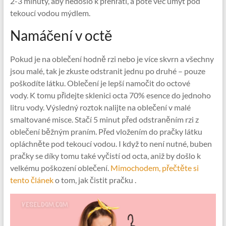
2-3 minuty, aby nedošlo k přehřátí, a poté věc umýt pod
tekoucí vodou mýdlem.
Namáčení v octě
Pokud je na oblečení hodně rzi nebo je více skvrn a všechny
jsou malé, tak je zkuste odstranit jednu po druhé – pouze
poškodíte látku. Oblečení je lepší namočit do octové
vody. K tomu přidejte sklenici octa 70% esence do jednoho
litru vody. Výsledný roztok nalijte na oblečení v malé
smaltované misce. Stačí 5 minut před odstraněním rzi z
oblečení běžným praním. Před vložením do pračky látku
opláchněte pod tekoucí vodou. I když to není nutné, buben
pračky se díky tomu také vyčistí od octa, aniž by došlo k
velkému poškození oblečení.
Mimochodem, přečtěte si
tento článek
o tom, jak čistit pračku .