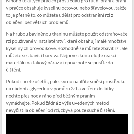
Mnoho tekutých pracích prostředků pro ruční praní a praní
v pračce obsahuje kyselinu octovou nebo šťavelovou, takže
to je přesně to, co můžete udělat pro odstranění rzi z
oblečení bez větších problémů.
Na hrubou bavlněnou tkaninu můžete použít odstraňovače
rzi používané v instalatérství, které obsahují malé množství
kyseliny chlorovodíkové. Rozhodně se můžete zbavit rzi, ale
můžete se zbavit i barviva. Nejprve zkontrolujte reakci
materiálu na takový náraz a teprve poté se pusťte do
čištění.
Pokud chcete ušetřit, pak skvrnu naplňte směsí prostředku
na nádobí a glycerinu v poměru 3:1 a vetřete do látky,
nechte přes noc a ráno před běžným praním
vymáchejte. Pokud žádná z výše uvedených metod
nevyčistila oblečení od rzi, zbývá pouze suché čištění.