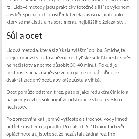
rzi. Lidové metody jsou prakticky totožné a liší se výkonem
a výběr speciálních prostředků zcela závisí na materiálu,
který se má čistit, a na sortimentu nejbližšího železářství.
Sůl a ocet
Lidová metoda, která si získala zvláštní oblibu. Smíchejte
stejné množství octa a běžné kuchyňské soli. Naneste směs
na nečistoty a nechte působit 30-40 minut. Pokud je
místnost suchá a směs se velmi rychle odpaří, přidejte
dvakrát zředěný ocet, aby kaše zůstala vlhká.
Ocet pomůže odstranit rez, působí jako redukční činidlo a
nasycený roztok soli pomůže odstranit z vláken veškeré
nečistoty.
Po zpracování kaši jemně vytřeste a s trochou vody ihned
potřete mýdlem na prádlo. Po dalších 5-10 minutách věc
opláchněte a ujistěte se, že nezůstala žádná rez. Pro