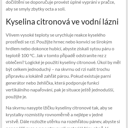
dočištění se doporučuje provést úplné vyprání v pračce,
aby se smyly zbytky octa a soli.
Kyselina citronová ve vodní lázni
Vlivem vysoké teploty se urychluje reakce kyselého
prostředí se rzí. Použijte hrnec nebo konvici se širokým
hrdlem nebo dokonce hubicí, abyste získali sytou páru o
teplotě 100 °C. Jak v tomto případě odstraníte rez z
oblečení? Logické je použití kyseliny citronové. Úkol by měl
být celkem jednoduchý – na skvrnu od rzi nalít trochu
přípravku a lokálně zahřát párou. Pokud existuje parní
generátor nebo žehlička, která podporuje funkci
vertikálního napařování, pak je situace ještě jednodušší,
použijte je.
Na skvrnu nasypte lžičku kyseliny citronové tak, aby se
krystalky rozmístily rovnoměrně a nejlépe v jedné
vrstvě. Dále rozložte utěrku na rozehřátou pánev, abyste si