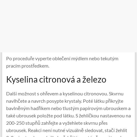
Po proceduře vyperte oblečení mýdlem nebo tekutým
pracím prostředkem.
Kyselina citronová a železo
Další možnost s ohřevem a kyselinou citronovou. Skvrnu
navlhčete a navrch posypte krystaly. Poté látku přikryjte
bavlněným hadříkem nebo tlustým papírovým ubrouskem a
také ubrousek položte pod látku. S žehličkou nastavenou na
200-250 stupňů zahřejte a vyžehlete skvrnu přes
ubrousek. Reakci není nutné vizuálně sledovat, stačí žehlit