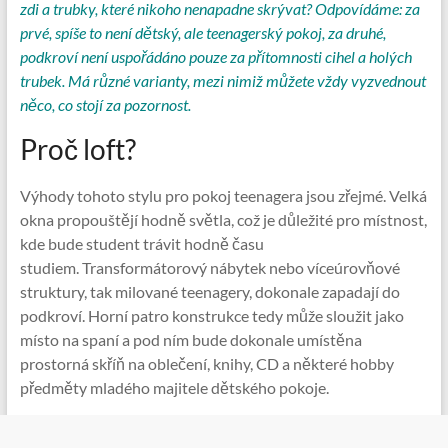
zdi a trubky, které nikoho nenapadne skrývat? Odpovídáme: za
prvé, spíše to není dětský, ale teenagerský pokoj, za druhé,
podkroví není uspořádáno pouze za přítomnosti cihel a holých
trubek. Má různé varianty, mezi nimiž můžete vždy vyzvednout
něco, co stojí za pozornost.
Proč loft?
Výhody tohoto stylu pro pokoj teenagera jsou zřejmé. Velká
okna propouštějí hodně světla, což je důležité pro místnost,
kde bude student trávit hodně času
studiem. Transformátorový nábytek nebo víceúrovňové
struktury, tak milované teenagery, dokonale zapadají do
podkroví. Horní patro konstrukce tedy může sloužit jako
místo na spaní a pod ním bude dokonale umístěna
prostorná skříň na oblečení, knihy, CD a některé hobby
předměty mladého majitele dětského pokoje.