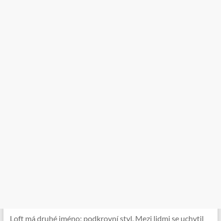
Loft má druhé jméno: podkrovní styl. Mezi lidmi se uchytil