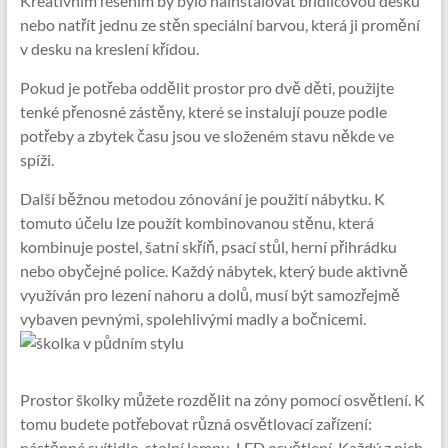
Kreativním řešením by bylo nainstalovat břidlicovou desku
nebo natřít jednu ze stěn speciální barvou, která ji promění
v desku na kreslení křídou.
Pokud je potřeba oddělit prostor pro dvě děti, použijte
tenké přenosné zástěny, které se instalují pouze podle
potřeby a zbytek času jsou ve složeném stavu někde ve
spíži.
Další běžnou metodou zónování je použití nábytku. K
tomuto účelu lze použít kombinovanou stěnu, která
kombinuje postel, šatní skříň, psací stůl, herní přihrádku
nebo obyčejné police. Každý nábytek, který bude aktivně
využíván pro lezení nahoru a dolů, musí být samozřejmě
vybaven pevnými, spolehlivými madly a bočnicemi.
Prostor školky můžete rozdělit na zóny pomocí osvětlení. K
tomu budete potřebovat různá osvětlovací zařízení:
nástěnné svítidlo, stolní lampu, LED osvětlení. Každý z nich