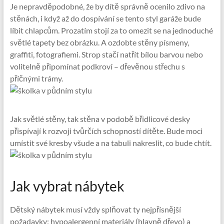
Je nepravděpodobné, že by dítě správně ocenilo zdivo na
stěnách, i když až do dospívání se tento styl garáže bude
líbit chlapcům. Prozatím stojí za to omezit se na jednoduché
světlé tapety bez obrázku. A ozdobte stěny písmeny,
graffiti, fotografiemi. Strop stačí natřít bílou barvou nebo
volitelně připomínat podkroví – dřevěnou střechu s
příčnými trámy.
Jak světlé stěny, tak stěna v podobě břidlicové desky
přispívají k rozvoji tvůrčích schopností dítěte. Bude moci
umístit své kresby všude a na tabuli nakreslit, co bude chtít.
Jak vybrat nábytek
Dětský nábytek musí vždy splňovat ty nejpřísnější
požadavky: hypoalergenní materiály (hlavně dřevo) a