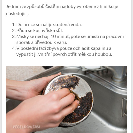
Jedním ze způsobů čištění nádoby vyrobené z hliníku je
následující:
Do hrnce se nalije studená voda.
Přidá se kuchyňská sůl.
Misky se nechají 10 minut, poté se umístí na pracovní
sporák a přivedou k varu.
V poslední fázi zbývá pouze ochladit kapalinu a
vypustit ji, vnitřní povrch otřít měkkou houbou.