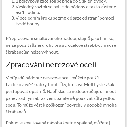
1 polévková lžíce soli se přidá do 5 sklenic vody.
Výsledný roztok se nalije do nádoby a takto zůstane
asi 1 hodinu.
V posledním kroku se změklé saze odstraní pomocí
tvrdé houby.
Při zpracování smaltovaného nádobí, stejně jako hliníku,
nelze použít různé druhy brusiv, ocelové škrabky. Jinak se
škrábancům nelze vyhnout.
Zpracování nerezové oceli
V případě nádobí z nerezové oceli můžete použít
tvrdokovové škrabky, houbičky, brusiva. Měli byste však
postupovat opatrně. Například se nedoporučuje drhnout
pánev žádným abrazivem, paralelně používat sůl a jedlou
sodu. To může vést k poškození povrchu v podobě mnoha
škrábanců.
Pokud je smaltovaná nádoba špatně spálená, můžete ji