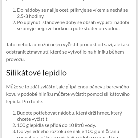
Do nádoby se nalije ocet, přikryje se víkem a nechá se
2,5-3 hodiny.
Po uplynutí stanovené doby se obsah vypustí, nádobí
se umyje nejprve horkou a poté studenou vodou.
Tato metoda umožní nejen vyčistit produkt od sazí, ale také
odstranit ztmavnutí, které se vytvořilo na hliníku během
provozu.
Silikátové lepidlo
Může se to zdát zvláštní, ale připálenou pánev z barevného
kovu v podobě hliníku můžete vyčistit pomocí silikátového
lepidla. Pro tohle:
Budete potřebovat nádobu, která drží hrnec, který
chcete vyčistit.
100 g lepidla se přidá do 10 litrů vody.
Do výsledného roztoku se nalije 100 g uhličitanu
sodného, ​​složky se smíchají, nádoba se umístí na