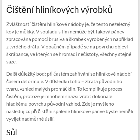
Čištění hliníkových výrobků
Zvláštností čištění hliníkové nádoby je, že tento neželezný
kov je měkký. V souladu s tím nemůže být taková pánev
zpracována pomocí brusiva a škrabek vyrobených například
z tvrdého drátu. V opačném případě se na povrchu objeví
škrábance, ve kterých se hromadí nečistoty, všechny stejné
saze.
Další důležitý bod: při častém zahřívání se hliníkové nádobí
časem deformuje. V důsledku toho – ztráta původního
tvaru, vzhled malých promáčklin. To komplikuje proces
čištění, protože je mnohem snazší vrátit dokonale
hladkému povrchu původní vzhled. Zde je myšleno
následující: při čištění spálené hliníkové pánve byste neměli
vyvíjet nadměrné úsilí.
Sůl