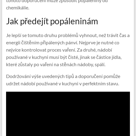
tohoto doporučení může způsobit popáleniny od
chemikálie.
Jak předejít popáleninám
Je lepší se tomuto druhu problémů vyhnout, než trávit čas a
energii čištěním připálených pánví. Nejprve je nutné co
nejvíce kontrolovat proces vaření. Za druhé, nádobí
používané v kuchyni musí být čisté, jinak se částice jídla,
které zůstaly po vaření na stěnách nádoby, spálí.
Dodržování výše uvedených tipů a doporučení pomůže
udržet nádobí používané v kuchyni v perfektním stavu.