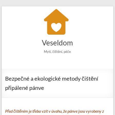
Skip
to
content
Veseldom
Mytí, čištění, péče
Bezpečné a ekologické metody čištění
připálené pánve
Před čištěním je třeba vzít v úvahu, že pánve jsou vyrobeny z