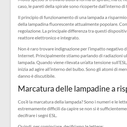
caso, le pareti della spirale sono ricoperte dall’interno di
Il principio di funzionamento di una lampada a risparmio
della lampadina fluorescente attualmente popolare. Cons
regolazione. La principale differenza tra questi dispositi
reattore elettronico e integrato.
Non è raro trovare indignazione per l’impatto negativo di
Internet. Principalmente stiamo parlando di radiazioni u
lampada. Quando viene rilevata un’alta tensione sull’ESL
inizia ad agire all’interno del bulbo. Sono gli atomi di me
danno è discutibile.
Marcatura delle lampadine a ri
Cos’è la marcatura della lampada? Sono i numeri e le lette
estremamente difficili da capire se non si è sufficientem
decifrare i segni ESL.
Quindi, per cominciare, decifriamo le lettere: