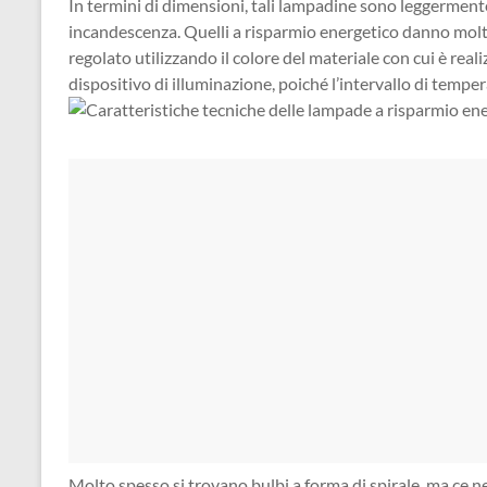
In termini di dimensioni, tali lampadine sono leggerment
incandescenza. Quelli a risparmio energetico danno molta
regolato utilizzando il colore del materiale con cui è reali
dispositivo di illuminazione, poiché l’intervallo di temper
Molto spesso si trovano bulbi a forma di spirale, ma ce n