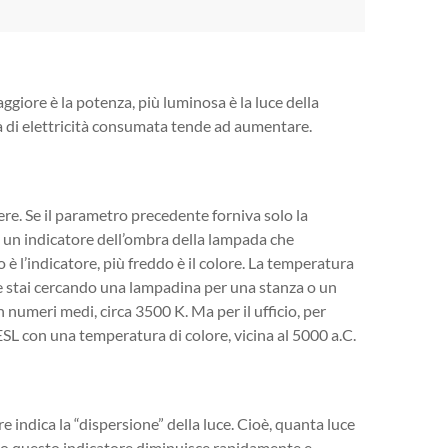
ggiore è la potenza, più luminosa è la luce della
à di elettricità consumata tende ad aumentare.
re. Se il parametro precedente forniva solo la
è un indicatore dell’ombra della lampada che
è l’indicatore, più freddo è il colore. La temperatura
Se stai cercando una lampadina per una stanza o un
 numeri medi, circa 3500 K. Ma per il ufficio, per
ESL con una temperatura di colore, vicina al 5000 a.C.
indica la “dispersione” della luce. Cioè, quanta luce
po questo indicatore diminuisce rapidamente e