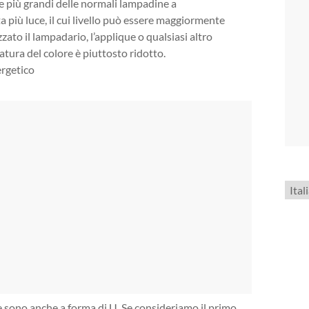
e più grandi delle normali lampadine a
 più luce, il cui livello può essere maggiormente
zzato il lampadario, l’applique o qualsiasi altro
atura del colore è piuttosto ridotto.
Scegl
una
lingu
e sono anche a forma di U. Se consideriamo il primo