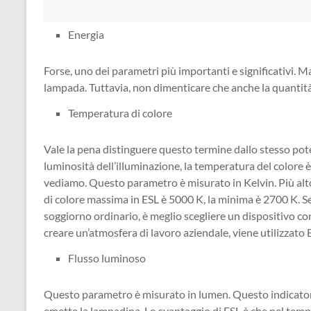
Energia
Forse, uno dei parametri più importanti e significativi. Ma
lampada. Tuttavia, non dimenticare che anche la quantit
Temperatura di colore
Vale la pena distinguere questo termine dallo stesso pote
luminosità dell’illuminazione, la temperatura del colore 
vediamo. Questo parametro è misurato in Kelvin. Più alto 
di colore massima in ESL è 5000 K, la minima è 2700 K. 
soggiorno ordinario, è meglio scegliere un dispositivo con
creare un’atmosfera di lavoro aziendale, viene utilizzato 
Flusso luminoso
Questo parametro è misurato in lumen. Questo indicatore 
emette la lampadina. Lo svantaggio di ESL è che nel tem